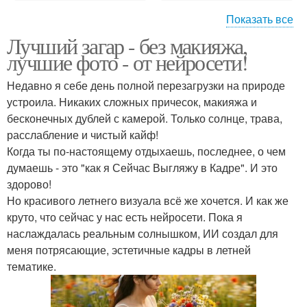
Показать все
Лучший загар - без макияжа,
Образ макияж и
Стильные прически и
лучшие фото - от нейросети!
прическа
макияж
Недавно я себе день полной перезагрузки на природе
устроила. Никаких сложных причесок, макияжа и
Сделать макияж
Макияж и прическа на
бесконечных дублей с камерой. Только солнце, трава,
прическу
выпускной
расслабление и чистый кайф!
Когда ты по-настоящему отдыхаешь, последнее, о чем
думаешь - это "как я Сейчас Выгляжу в Кадре". И это
здорово!
Подбор причесок и
Прически дома
Но красивого летнего визуала всё же хочется. И как же
макияжа онлайн
круто, что сейчас у нас есть нейросети. Пока я
наслаждалась реальным солнышком, ИИ создал для
меня потрясающие, эстетичные кадры в летней
Играть в игру прически
Игры макияж и
тематике.
и макияж
прически