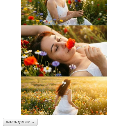
Вечерние прически и
Мастер причесок и
макияж
макияжа
Модный макияж и
Модели для причесок и
прическа
макияжа
читать дальше →