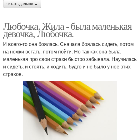
читать дальше →
Вечерние прически и
Мастер причесок и
макияж
макияжа
Любочка. Жила - была маленькая
девочка, Любочка.
И всего-то она боялась. Сначала боялась сидеть, потом
Модный макияж и
Модели для причесок и
на ножки встать, потом пойти. Но так как она была
прическа
макияжа
маленькая про свои страхи быстро забывала. Научилась
и сидеть, и стоять, и ходить, будто и не было у неё этих
страхов.