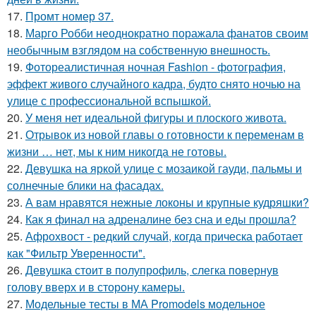
17.
Промт номер 37.
18.
Марго Робби неоднократно поражала фанатов своим
необычным взглядом на собственную внешность.
19.
Фотореалистичная ночная Fashion - фотография,
эффект живого случайного кадра, будто снято ночью на
улице с профессиональной вспышкой.
20.
У меня нет идеальной фигуры и плоского живота.
21.
Отрывок из новой главы о готовности к переменам в
жизни … нет, мы к ним никогда не готовы.
22.
Девушка на яркой улице с мозаикой гауди, пальмы и
солнечные блики на фасадах.
23.
А вам нравятся нежные локоны и крупные кудряшки?
24.
Как я финал на адреналине без сна и еды прошла?
25.
Афрохвост - редкий случай, когда прическа работает
как "Фильтр Уверенности".
26.
Девушка стоит в полупрофиль, слегка повернув
голову вверх и в сторону камеры.
27.
Модельные тесты в МА Promodels модельное