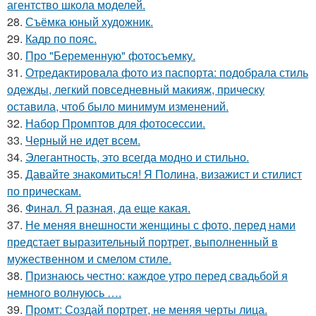
агентство школа моделей.
28.
Съёмка юный художник.
29.
Кадр по пояс.
30.
Про "Беременную" фотосъемку.
31.
Отредактировала фото из паспорта: подобрала стиль
одежды, легкий повседневный макияж, прическу
оставила, чтоб было минимум изменений.
32.
Набор Промптов для фотосессии.
33.
Черный не идет всем.
34.
Элегантность, это всегда модно и стильно.
35.
Давайте знакомиться! Я Полина, визажист и стилист
по прическам.
36.
Финал. Я разная, да еще какая.
37.
Не меняя внешности женщины с фото, перед нами
предстает выразительный портрет, выполненный в
мужественном и смелом стиле.
38.
Признаюсь честно: каждое утро перед свадьбой я
немного волнуюсь ….
39.
Промт: Создай портрет, не меняя черты лица.