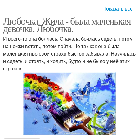
Показать все
Любочка. Жила - была маленькая
Образ макияж и
Стильные прически и
девочка, Любочка.
прическа
макияж
И всего-то она боялась. Сначала боялась сидеть, потом
на ножки встать, потом пойти. Но так как она была
Сделать макияж
Макияж и прическа на
маленькая про свои страхи быстро забывала. Научилась
прическу
выпускной
и сидеть, и стоять, и ходить, будто и не было у неё этих
страхов.
Подбор причесок и
Прически дома
макияжа онлайн
Играть в игру прически
Игры макияж и
и макияж
прически