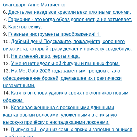
благодаря Анне Матвиенко.
6.
Десять лет назад все красили веки плотными слоями.
7.
Гармония - это когда образ дополняет, а не затмевает.
8.
Как я выгляжу.
9.
Главные инструменты преображения! 1.
10.
Добрый день! Подскажите, пожалуйста, хорошего
визажиста, который сразу делает и прическу свадебную.
11.
Не изменяй лицо, черты лица.
12.
У меня нет идеальной фигуры и пышных форм.
13.
На Met Gala 2026 года заметным трендом стало
обесцвечивание бровей, сделавшее их практически
незаметными.
14.
Катя клэп снова удивила своих поклонников новым
образом.
15.
Красивая женщина с роскошными длинными
каштановыми волосами, уложенными в стильную
высокую причёску с ниспадающими локонами.
16.
Выпускной - один из самых ярких и запоминающихся
дней в жизни.