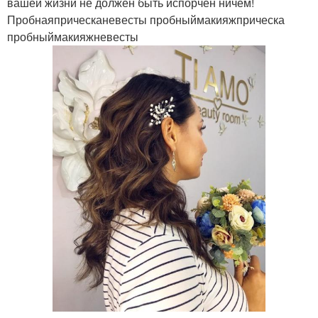
вашей жизни не должен быть испорчен ничем!
Пробнаяприческаневесты пробныймакияжприческа
пробныймакияжневесты