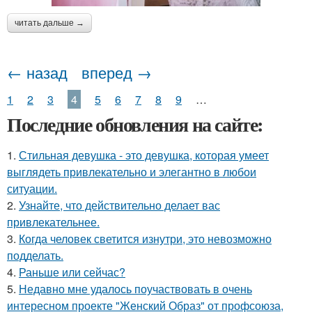
читать дальше →
← назад
вперед →
1
2
3
4
5
6
7
8
9
…
Последние обновления на сайте:
1.
Стильная девушка - это девушка, которая умеет
выглядеть привлекательно и элегантно в любои
ситуации.
2.
Узнайте, что действительно делает вас
привлекательнее.
3.
Когда человек светится изнутри, это невозможно
подделать.
4.
Раньше или сейчас?
5.
Недавно мне удалось поучаствовать в очень
интересном проекте "Женский Образ" от профсоюза,