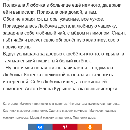
Полежала Любочка в больнице ещё немного, да врачи
её и выписали. Приехала она домой, а там.
Обои не нравятся, шторы ужасные, всё чужое.
Призадумалась Любочка достала любимую чашечку,
заварила себе любимый чай, с мёдом и лимоном. Сидит,
пьёт чаёк и рисует свою обновлённую квартиру, свою
новую жизнь.
Вдруг услышала за дверью скребётся кто-то, открыла, а
там маленький пушистый белый котёнок.
- Ну вот и моя новая жизнь начинается, - подумала
Любочка. Котёнка снежинкой назвала и стало жить
интересней. Себя Любочка ищет, а снежинка ей
помогает. Автор Елена Курышева сказочныеискорки.
Категории:
Макияж и прически для девочек
,
Что сначала макияж или прическа
,
Картинки макияжа и прически
,
Сделать макияж прическу
,
Маникюр педикюр
макияж прическа
,
Модный макияж и прическа
,
Прически дома