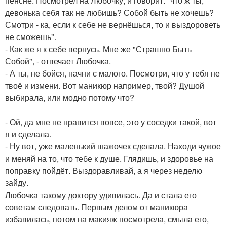
пенсне. Посмотрел на Любочку, и говорит: "что ж ты,
девонька себя так не любишь? Собой быть не хочешь?
Смотри - ка, если к себе не вернёшься, то и выздороветь
не сможешь".
- Как же я к себе вернусь. Мне же "Страшно Быть
Собой", - отвечает Любочка.
- А ты, не бойся, начни с малого. Посмотри, что у тебя не
твоё и измени. Вот маникюр например, твой? Душой
выбирала, или модно потому что?
- Ой, да мне не нравится вовсе, это у соседки такой, вот
я и сделала.
- Ну вот, уже маленький шажочек сделала. Находи чужое
и меняй на то, что тебе к душе. Глядишь, и здоровье на
поправку пойдёт. Выздоравливай, а я через неделю
зайду.
Любочка такому доктору удивилась. Да и стала его
советам следовать. Первым делом от маникюра
избавилась, потом на макияж посмотрела, смыла его,