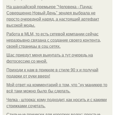
На шанхайской премьере "Человека - Паука:
Совершенно Новый День" зендея выбрала не
просто очередной наряд, а настоящий артефакт
высокой моды.
Работа в MLM, то есть сетевой компании сейчас
неразрывно связана с создание своего контента,
своей страницы в соц сетях.
Щас приедут меня выкупать а тут очередь на
фотосессию со мной.
Приходи к нам в прикиде в стиле 90 х и получай
подарки от руки вверх!
Мой ответ на комментарий о том, что "ну маникюр то
всё таки можно было бы сделать.
Челка - шторка: кому подходит, как носить и с какими
стрижками сочетать.
Стильные прически для коротких волос: простые