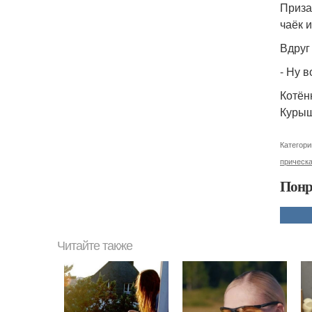
Приза
чаёк 
Вдруг
- Ну 
Котён
Курыш
Категори
прическ
Понр
Читайте также