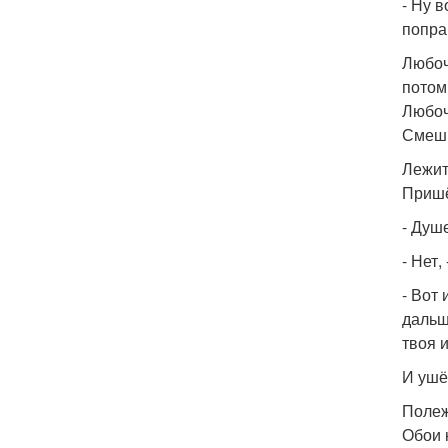
- Ну 
попра
Любоч
потом
Любоч
Смешн
Лежит
Пришё
- Душ
- Нет,
- Вот
дальше
твоя 
И ушё
Полеж
Обои 