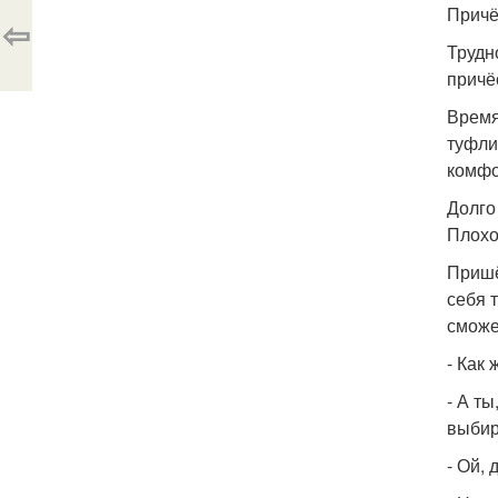
Причёс
⇦
Трудн
причё
Время
туфли
комфо
Долго
Плохо
Пришё
себя 
сможе
- Как
- А т
выбир
- Ой, 