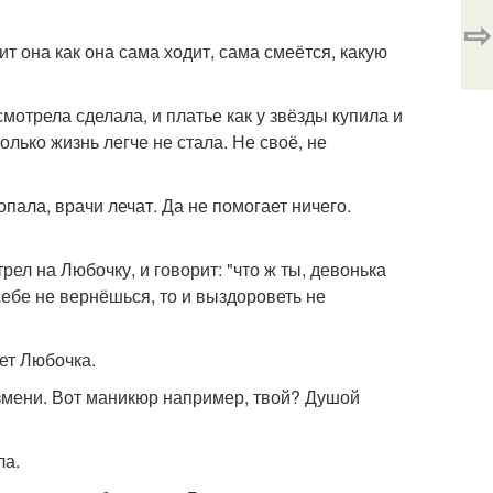
⇨
т она как она сама ходит, сама смеётся, какую
мотрела сделала, и платье как у звёзды купила и
лько жизнь легче не стала. Не своё, не
пала, врачи лечат. Да не помогает ничего.
рел на Любочку, и говорит: "что ж ты, девонька
себе не вернёшься, то и выздороветь не
ает Любочка.
и измени. Вот маникюр например, твой? Душой
ла.