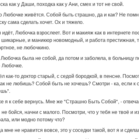
ка как у Даши, походка как у Ани, смех и тот не свой.
о Любочке живётся. Собой быть страшно, да и как? Не помни
ску сама сделать хочет. Ох и тяжело.
 идёт, Любочка взрослеет. Вот и макияж как в интернете пос
 шикарные, и маникюр новомодный, и работа престижная, то
ртное, не любочкино.
 Любочка была не собой, да потом и заболела, в больницу по
 Любочке.
л как-то доктор старый, с седой бородкой, в пенсне. Посмот
так не любишь? Собой быть не хочешь? Смотри - ка, если к 
шь".
 же я к себе вернусь. Мне же "Страшно Быть Собой", - отвеч
ы, не бойся, начни с малого. Посмотри, что у тебя не твоё 
ала, или модно потому что?
да мне не нравится вовсе, это у соседки такой, вот я и сдела