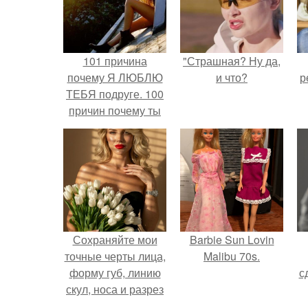
101 причина
"Страшная? Ну да,
почему Я ЛЮБЛЮ
и что?
р
ТЕБЯ подруге. 100
причин почему ты
моя лучшая
подруга.
Сохраняйте мои
Barbie Sun Lovin
точные черты лица,
Malibu 70s.
форму губ, линию
с
скул, носа и разрез
глаз.