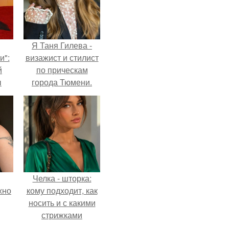
Я Таня Гилева -
и":
визажист и стилист
й
по прическам
ы
города Тюмени.
 о
Челка - шторка:
жно
кому подходит, как
носить и с какими
стрижками
сочетать.