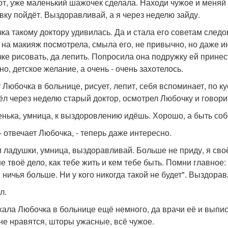
вот, уже маленький шажочек сделала. Находи чужое и меняй н
вку пойдёт. Выздоравливай, а я через неделю зайду.
ка такому доктору удивилась. Да и стала его советам след
 на макияж посмотрела, смыла его, не привычно, но даже и
ке рисовать, да лепить. Попросила она подружку ей прине
о, детское желание, а очень - очень захотелось.
 Любочка в больнице, рисует, лепит, себя вспоминает, по к
л через неделю старый доктор, осмотрел Любочку и говори
енька, умница, к выздоровлению идёшь. Хорошо, а быть со
 - отвечает Любочка, - теперь даже интересно.
 и ладушки, умница, выздоравливай. Больше не приду, я сво
 твоё дело, как тебе жить и кем тебе быть. Помни главное: 
и ничья больше. Ни у кого никогда такой не будет". Выздора
л.
ала Любочка в больнице ещё немного, да врачи её и выпис
не нравятся, шторы ужасные, всё чужое.