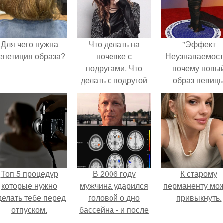
Для чего нужна
Что делать на
"Эффект
епетиция образа?
ночевке с
Неузнаваемост
подругами. Что
почему новы
делать с подругой
образ певиц
на НОЧЁВКЕ
вызвал споры
гранях
возможного?
Топ 5 процедур
В 2006 году
К старому
которые нужно
мужчина ударился
перманенту мо
делать тебе перед
головой о дно
привыкнуть.
отпуском.
бассейна - и после
этого его жизнь