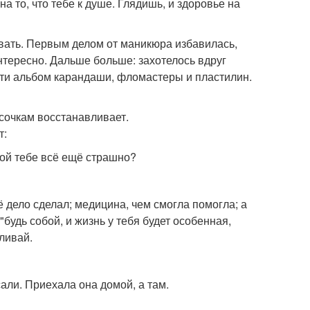
а то, что тебе к душе. Глядишь, и здоровье на
овать. Первым делом от маникюра избавилась,
нтересно. Дальше больше: захотелось вдруг
сти альбом карандаши, фломастеры и пластилин.
усочкам восстанавливает.
т:
бой тебе всё ещё страшно?
ё дело сделал; медицина, чем смогла помогла; а
"будь собой, и жизнь у тебя будет особенная,
вливай.
али. Приехала она домой, а там.