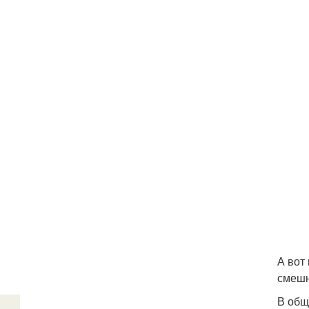
А вот
смешн
В общ