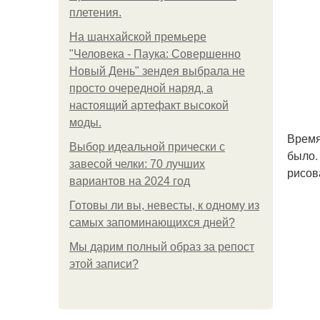
плетения.
На шанхайской премьере
"Человека - Паука: Совершенно
Новый День" зендея выбрала не
просто очередной наряд, а
настоящий артефакт высокой
моды.
Время
Выбор идеальной прически с
было.
завесой челки: 70 лучших
рисов
вариантов на 2024 год
Готовы ли вы, невесты, к одному из
самых запоминающихся дней?
Мы дарим полный образ за репост
этой записи?