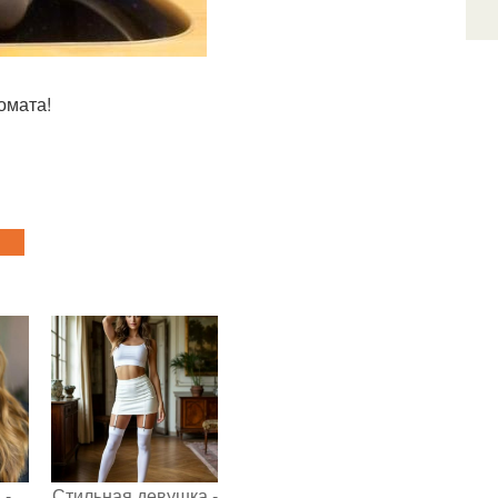
омата!
 -
Стильная девушка -