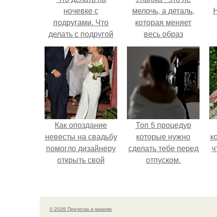
ночевке с
мелочь, а деталь,
Н
подругами. Что
которая меняет
делать с подругой
весь образ
на НОЧЁВКЕ
человека.
Как опоздание
Топ 5 процедур
невесты на свадьбу
которые нужно
к
помогло дизайнеру
сделать тебе перед
ч
открыть свой
отпуском.
бренд.
© 2026 Прическа и макияж