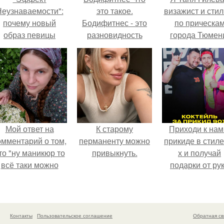
еузнаваемости":
это такое.
визажист и стил
почему новый
Бодифитнес - это
по прическа
образ певицы
разновидность
города Тюмен
вызвал споры о
фитнеса, где всё
гранях
внимание
возможного?
уделяется
попорциональному
развитию тела.
Мой ответ на
К старому
Приходи к нам
омментарий о том,
перманенту можно
прикиде в стиле
то "ну маникюр то
привыкнуть.
х и получай
всё таки можно
подарки от ру
было бы сделать.
вверх!
Контакты
Пользовательское соглашение
Обратная св