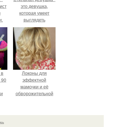
ист
это девушка,
м
которая умеет
и.
выглядеть
привлекательно и
элегантно в любои
ситуации.
 в
Локоны для
 90
эффектной
мамочки и её
ки
обворожительной
дочурки.
язь