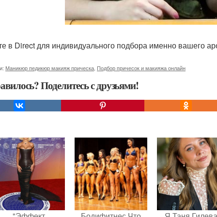
е в Direct для индивидуального подбора именно вашего ар
и:
Маникюр педикюр макияж прическа
,
Подбор причесок и макияжа онлайн
авилось? Поделитесь с друзьями!
"Эффект
Бодифитнес Что
Я Таня Гилева