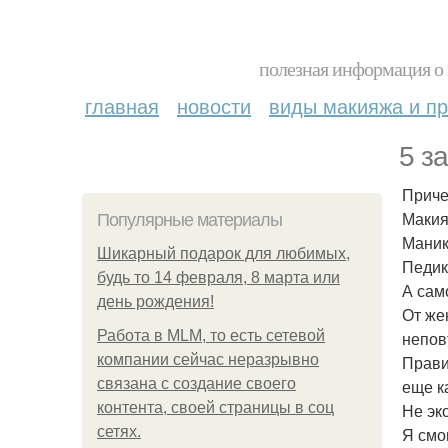
полезная информация о 
главная
новости
виды макияжа и пр
5 з
Приче
Макия
Популярные материалы
Маник
Шикарный подарок для любимых,
Педик
будь то 14 февраля, 8 марта или
А сам
день рождения!
От же
Работа в MLM, то есть сетевой
непов
компании сейчас неразрывно
Прави
связана с создание своего
еще к
контента, своей страницы в соц
Не эк
сетях.
Я смо