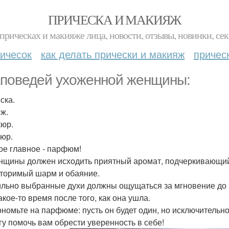
ПРИЧЕСКА И МАКИЯЖ
прическах и макияже лица, новости, отзывы, новинки, сек
ичесок
как делать прически и макияж
причес
аповедей ухоженной женщины:
ска.
ж.
юр.
юр.
ое главное - парфюм!
нщины должен исходить приятный аромат, подчеркивающи
торимый шарм и обаяние.
льно выбранные духи должны ощущаться за мгновение до 
акое-то время после того, как она ушла.
ономьте на парфюме: пусть он будет один, но исключительно
гу помочь вам обрести уверенность в себе!