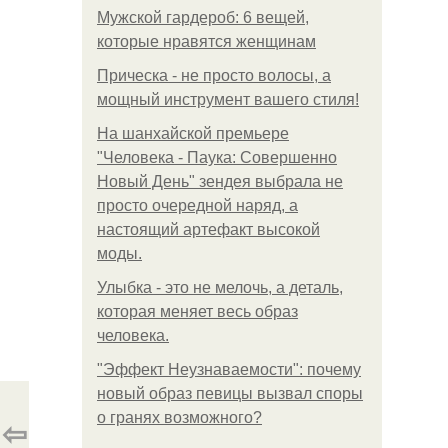
Мужской гардероб: 6 вещей,
которые нравятся женщинам
Прическа - не просто волосы, а
мощный инструмент вашего стиля!
На шанхайской премьере
"Человека - Паука: Совершенно
Новый День" зендея выбрала не
просто очередной наряд, а
настоящий артефакт высокой
моды.
Улыбка - это не мелочь, а деталь,
которая меняет весь образ
человека.
"Эффект Неузнаваемости": почему
новый образ певицы вызвал споры
о гранях возможного?
⇦