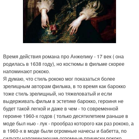
Время действия романа про Анжелику - 17 век ( она
родилась в 1638 году), но костюмы в фильме скорее
напоминают рококо.
Я думаю, что стиль рококо мог показаться более
зрелищным авторам фильма, в то время как барокко
тоже стиль зрелищный, но тяжеловатый и если
выдерживать фильм в эстетике барокко, героиня не
будет такой легкой и даже в чем - то современной
героине 1960-х годов ( только десятилетием раньше в
моде был нью - лук - прообраз которого как раз рококо, а
в 1960-х в моде были огромные начесы и бабетта, по
силуэту напоминающие огромные прически рококо.