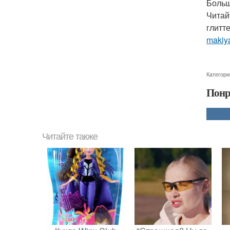
Больш
Читай
глитт
makiya
Категори
Понр
Читайте также