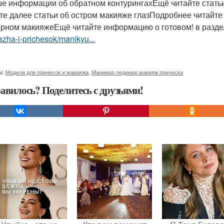
е информации об обратном контурингахЕщё читайте статьи 
те далее статьи об остром макияже глазПодробнее читайте 
ерном макияжеЕщё читайте информацию о готовом! в разд
zha-i-prichesok/manikyu...
и:
Модели для причесок и макияжа
,
Маникюр педикюр макияж прическа
авилось? Поделитесь с друзьями!