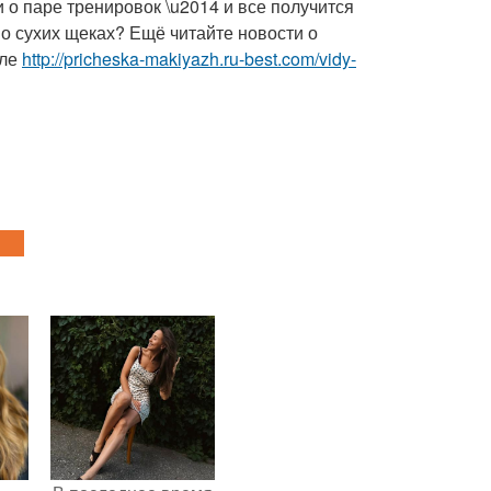
о паре тренировок \u2014 и все получится
о сухих щеках? Ещё читайте новости о
еле
http://pricheska-makiyazh.ru-best.com/vidy-