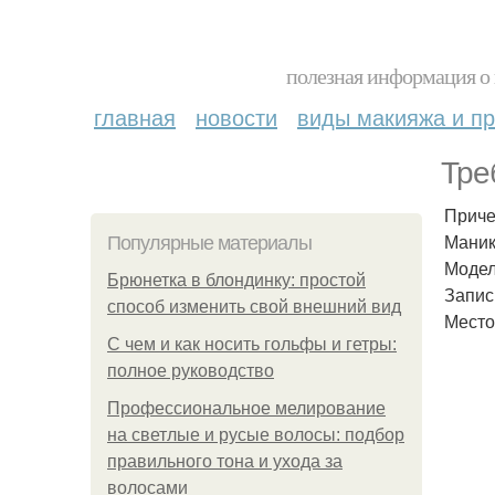
полезная информация о 
главная
новости
виды макияжа и пр
Тре
Приче
Маник
Популярные материалы
Модел
Брюнетка в блондинку: простой
Запис
способ изменить свой внешний вид
Место
С чем и как носить гольфы и гетры:
полное руководство
Профессиональное мелирование
на светлые и русые волосы: подбор
правильного тона и ухода за
волосами