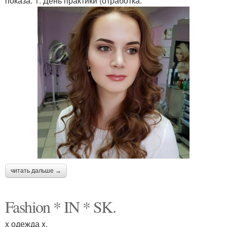
показа. 1. День практики (отработка.
читать дальше →
Fashion * IN * SK.
x одежда x.