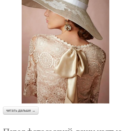
Вечерние прически и
Маникюр педикюр
макияж
макияж прическа
Макияж и прическа на
Цены на прически и
выпускной
макияж
Подбор причесок и
Прическа и макияж
макияжа онлайн
бесплатно
Онлайн прически и
Игры макияж и
читать дальше →
макияж
прически