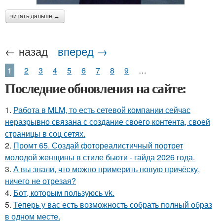
читать дальше →
← назад
вперед →
1
2
3
4
5
6
7
8
9
…
Последние обновления на сайте:
1.
Работа в MLM, то есть сетевой компании сейчас
неразрывно связана с создание своего контента, своей
страницы в соц сетях.
2.
Промт 65. Создай фотореалистичный портрет
молодой женщины в стиле бьюти - гайда 2026 года.
3.
А вы знали, что можно примерить новую причёску,
ничего не отрезая?
4.
Бот, которым пользуюсь vk.
5.
Теперь у вас есть возможность собрать полный образ
в одном месте.