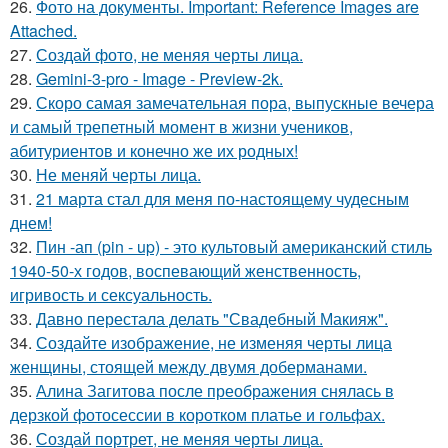
26.
Фото на документы. Important: Reference Images are
Attached.
27.
Создай фото, не меняя черты лица.
28.
Gemini-3-pro - Image - Preview-2k.
29.
Скоро самая замечательная пора, выпускные вечера
и самый трепетный момент в жизни учеников,
абитуриентов и конечно же их родных!
30.
Не меняй черты лица.
31.
21 марта стал для меня по-настоящему чудесным
днем!
32.
Пин -ап (pin - up) - это культовый американский стиль
1940-50-х годов, воспевающий женственность,
игривость и сексуальность.
33.
Давно перестала делать "Свадебный Макияж".
34.
Создайте изображение, не изменяя черты лица
женщины, стоящей между двумя доберманами.
35.
Алина Загитова после преображения снялась в
дерзкой фотосессии в коротком платье и гольфах.
36.
Создай портрет, не меняя черты лица.