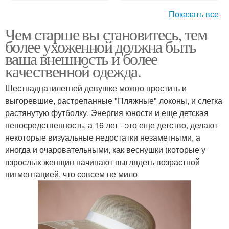
Показать все
Чем старше вы становитесь, тем
Сделать макияж
Мастер причесок и
более ухоженной должна быть
прическу
макияжа
ваша внешность и более
качественной одежда.
Свадебные прически и
Прическа и макияж с
Шестнадцатилетней девушке можно простить и
макияж
выездом на дом
выгоревшие, растрепанные "Пляжные" локоны, и слегка
растянутую футболку. Энергия юности и еще детская
непосредственность, а 16 лет - это еще детство, делают
некоторые визуальные недостатки незаметными, а
Модели для причесок и
Макияж под прическу
иногда и очаровательными, как веснушки (которые у
макияжа
взрослых женщин начинают выглядеть возрастной
пигментацией, что совсем не мило
Стильные прически и
Макияж и прически для
макияж
девочек