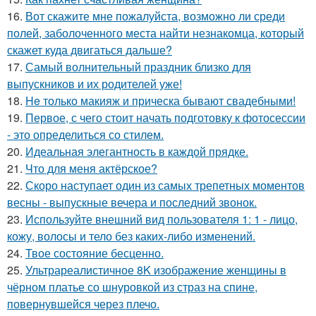
16.
Вот скажите мне пожалуйста, возможно ли среди
полей, заболоченного места найти незнакомца, который
скажет куда двигаться дальше?
17.
Самый волнительный праздник близко для
выпускников и их родителей уже!
18.
He только макияж и прическа бывают свадебными!
19.
Первое, с чего стоит начать подготовку к фотосессии
- это определиться со стилем.
20.
Идеальная элегантность в каждой прядке.
21.
Что для меня актёрское?
22.
Скоро наступает один из самых трепетных моментов
весны - выпускные вечера и последний звонок.
23.
Используйте внешний вид пользователя 1: 1 - лицо,
кожу, волосы и тело без каких-либо изменений.
24.
Твое состояние бесценно.
25.
Ультрареалистичное 8K изображение женщины в
чёрном платье со шнуровкой из страз на спине,
повернувшейся через плечо.