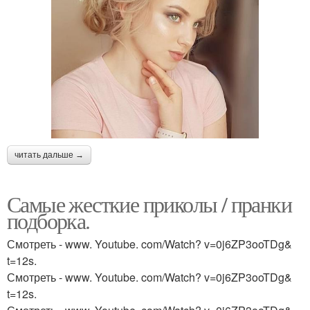
читать дальше →
Самые жесткие приколы / пранки
подборка.
Смотреть - www. Youtube. com/Watch? v=0j6ZP3ooTDg&
t=12s.
Смотреть - www. Youtube. com/Watch? v=0j6ZP3ooTDg&
t=12s.