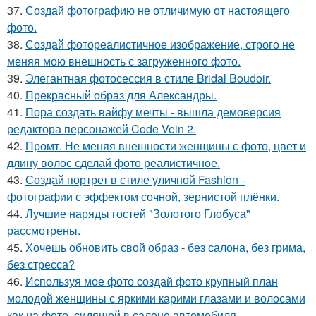
37.
Создай фотографию не отличимую от настоящего
фото.
38.
Создай фотореалистичное изображение, строго не
меняя мою внешность с загруженного фото.
39.
Элегантная фотосессия в стиле Bridal Boudoir.
40.
Прекрасный образ для Александры.
41.
Пора создать вайфу мечты - вышла демоверсия
редактора персонажей Code Vein 2.
42.
Промт. Не меняя внешности женщины с фото, цвет и
длину волос сделай фото реалистичное.
43.
Создай портрет в стиле уличной Fashion -
фотографии с эффектом сочной, зернистой плёнки.
44.
Лучшие наряды гостей "Золотого Глобуса"
рассмотрены.
45.
Хочешь обновить свой образ - без салона, без грима,
без стресса?
46.
Используя мое фото создай фото крупный план
молодой женщины с яркими карими глазами и волосами
как на фото, сидящей в салоне автомобиля.