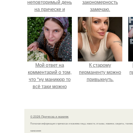
неповторимый день
закономерность
на прическе и
замечаю.
макияже.
э
Мой ответ на
К старому
комментарий о том,
перманенту можно
п
что "ну маникюр то
привыкнуть.
всё таки можно
было бы сделать.
© 2026 Прическа и макияж
Полезная информация о прическах и макияже лица, новости, отзывы, новинки, секреты, техник
нанесения