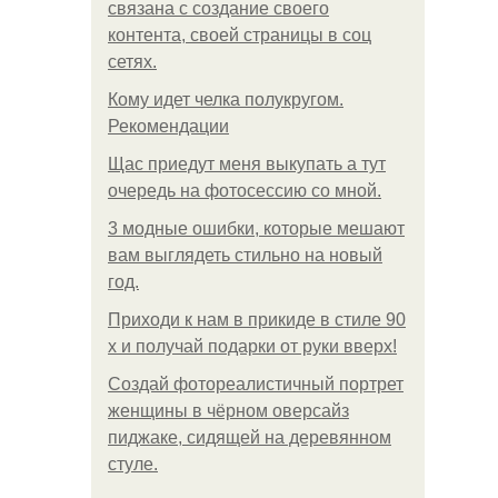
связана с создание своего
контента, своей страницы в соц
сетях.
Кому идет челка полукругом.
Рекомендации
Щас приедут меня выкупать а тут
очередь на фотосессию со мной.
3 модные ошибки, которые мешают
вам выглядеть стильно на новый
год.
Приходи к нам в прикиде в стиле 90
х и получай подарки от руки вверх!
Создай фотореалистичный портрет
женщины в чёрном оверсайз
пиджаке, сидящей на деревянном
стуле.