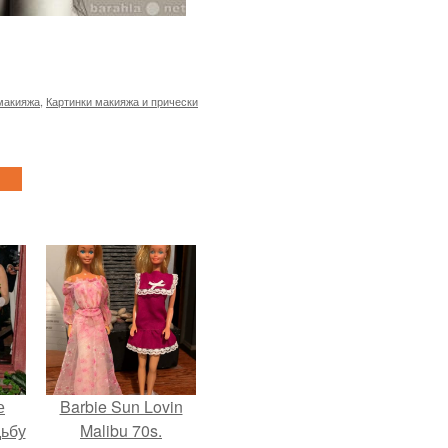
макияжа
,
Картинки макияжа и прически
е
Barbie Sun Lovin
дьбу
Malibu 70s.