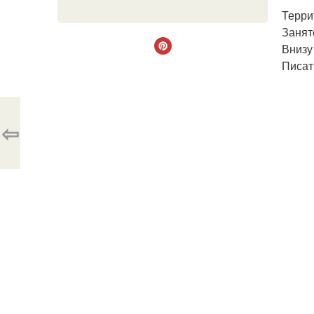
Терри
Занято
Внизу
Писат
⇦