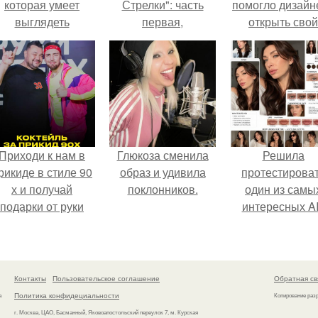
которая умеет
Стрелки": часть
помогло дизайн
выглядеть
первая,
открыть свой
привлекательно и
подготовительная.
бренд.
легантно в любои
ситуации.
Приходи к нам в
Глюкоза сменила
Решила
рикиде в стиле 90
образ и удивила
протестирова
х и получай
поклонников.
один из самы
подарки от руки
интересных AI
вверх!
промтов для бь
- анализа.
Контакты
Пользовательское соглашение
Обратная св
Политика конфидециальности
а
Копирование раз
г. Москва, ЦАО, Басманный, Яковоапостольский переулок 7, м. Курская