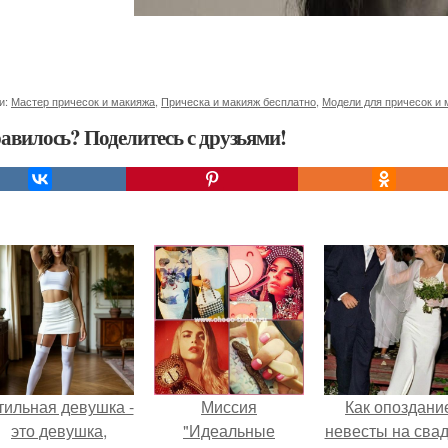
и:
Мастер причесок и макияжа
,
Прическа и макияж бесплатно
,
Модели для причесок и 
авилось? Поделитесь с друзьями!
тильная девушка -
Миссия
Как опоздани
это девушка,
"Идеальные
невесты на сва