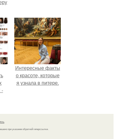
еру
Интересные факты
ть
о красоте, которые
х
я узнала в питере.
 -
юти
язь
решено при указании обратной гиперссылки.