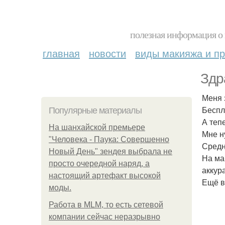
полезная информация о 
главная
новости
виды макияжа и пр
Здр
Меня 
Беспл
Популярные материалы
А теп
На шанхайской премьере
Мне н
"Человека - Паука: Совершенно
Средн
Новый День" зендея выбрала не
На ма
просто очередной наряд, а
аккур
настоящий артефакт высокой
Ещё в
моды.
Работа в MLM, то есть сетевой
компании сейчас неразрывно