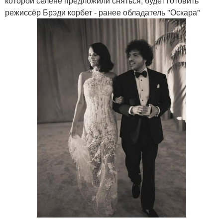
которой селене предложили сняться, будет готовить
режиссёр Брэди корбет - ранее обладатель "Оскара"