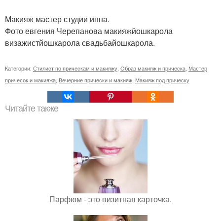
Макияж мастер студии инна.
Фото евгения Черепанова макияжйошкарола
визажистйошкарола свадьбайошкарола.
Категории:
Стилист по прическам и макияжу
,
Образ макияж и прическа
,
Мастер
причесок и макияжа
,
Вечерние прически и макияж
,
Макияж под прическу
Читайте также
Парфюм - это визитная карточка.