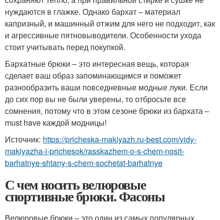
нуждаются в глажке. Однако бархат – материал
капризный, и машинный отжим для него не подходит, как
и агрессивные пятновыводители. Особенности ухода
стоит учитывать перед покупкой.
Бархатные брюки – это интересная вещь, которая
сделает ваш образ запоминающимся и поможет
разнообразить ваши повседневные модные луки. Если
до сих пор вы не были уверены, то отбросьте все
сомнения, потому что в этом сезоне брюки из бархата –
must have каждой модницы!
Источник:
https://pricheska-makiyazh.ru-best.com/vidy-
makiyazha-i-prichesok/rasskazhem-o-s-chem-nosit-
barhatnye-shtany-s-chem-sochetat-barhatnye
С чем носить велюровые
спортивные брюки. Фасоны
Велюровые брюки – это один из самых популярных