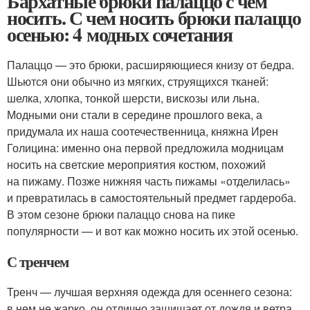
Бархатные брюки палаццо с чем
носить. С чем носить брюки палаццо
осенью: 4 модных сочетания
Палаццо — это брюки, расширяющиеся книзу от бедра.
Шьются они обычно из мягких, струящихся тканей:
шелка, хлопка, тонкой шерсти, вискозы или льна.
Модными они стали в середине прошлого века, а
придумала их наша соотечественница, княжна Ирен
Голицина: именно она первой предложила модницам
носить на светские мероприятия костюм, похожий
на пижаму. Позже нижняя часть пижамы «отделилась»
и превратилась в самостоятельный предмет гардероба.
В этом сезоне брюки палаццо снова на пике
популярности — и вот как можно носить их этой осенью.
С тренчем
Тренч — лучшая верхняя одежда для осеннего сезона:
в нем не жарко, он отлично защищает от дождя и ветра