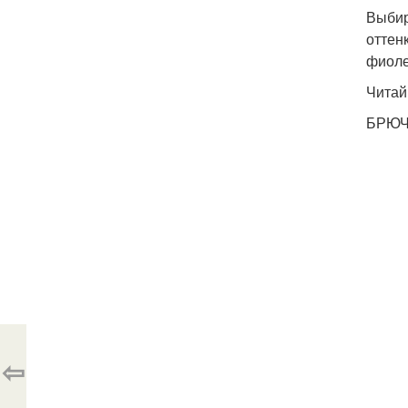
Выбир
оттен
фиоле
Читай
БРЮЧ
⇦