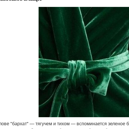
лове "бархат" — тягучем и тихом — вспоминается зеленое б