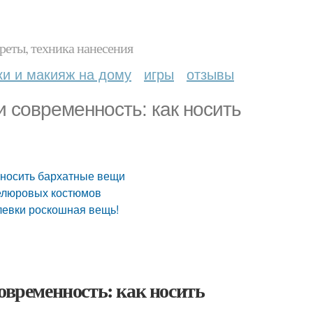
реты, техника нанесения
ки и макияж на дому
игры
отзывы
и современность: как носить
к носить бархатные вещи
велюровых костюмов
левки роскошная вещь!
овременность: как носить