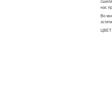
сшила
нас п
Во мн
эстети
ЦВЕТ