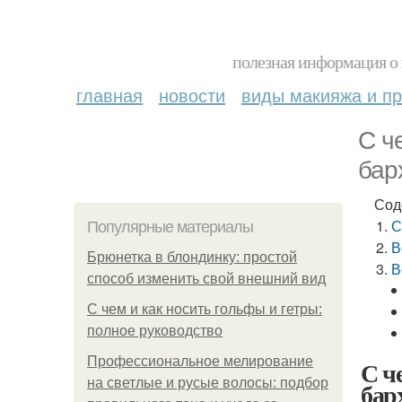
полезная информация о 
главная
новости
виды макияжа и пр
С ч
бар
Сод
С
Популярные материалы
В
Брюнетка в блондинку: простой
В
способ изменить свой внешний вид
С чем и как носить гольфы и гетры:
полное руководство
Профессиональное мелирование
С ч
на светлые и русые волосы: подбор
бар