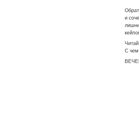
Обрат
и соч
лишни
кейпо
Читай
С чем
ВЕЧЕ