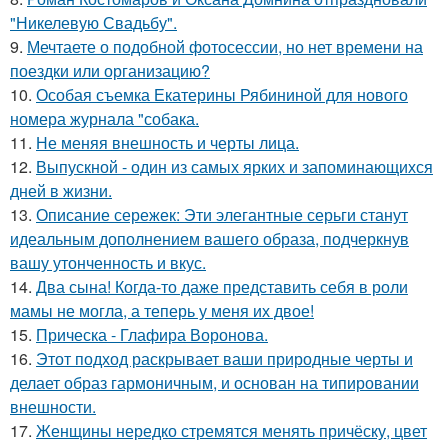
"Никелевую Свадьбу".
9.
Мечтаете о подобной фотосессии, но нет времени на
поездки или организацию?
10.
Особая съемка Екатерины Рябининой для нового
номера журнала "собака.
11.
Не меняя внешность и черты лица.
12.
Выпускной - один из самых ярких и запоминающихся
дней в жизни.
13.
Описание сережек: Эти элегантные серьги станут
идеальным дополнением вашего образа, подчеркнув
вашу утонченность и вкус.
14.
Два сына! Когда-то даже представить себя в роли
мамы не могла, а теперь у меня их двое!
15.
Прическа - Глафира Воронова.
16.
Этот подход раскрывает ваши природные черты и
делает образ гармоничным, и основан на типировании
внешности.
17.
Женщины нередко стремятся менять причёску, цвет