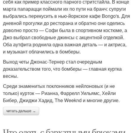
себя как пример классного парного стритстайла. В конце
марта папарацци поймали их по пути на бранч: супруги
выбрались перекусить в нью-йоркское кафе Bongo's. Для
дневной прогулки до ресторана и обратно они оделись
доволно просто — Софи была в спортивном костюме, а
Джо выбрал свободные джинсы с акцентной отделкой.
Оба аутфита роднила одна важная деталь — и актриса,
и музыкант облачились в бомберы.
Выход четы Джонас-Тернер стал очередным
доказательством того, что бомберы — главная куртка
весны.
Среди знаменитых поклонников нейлоновых (и не
только) курток — Рианна, Фаррелл Уильямс, Хейли
Бибер, Джиджи Хадид, The Weeknd и многие другие.
читать дальше →
Что одеть с бархатными брюками.