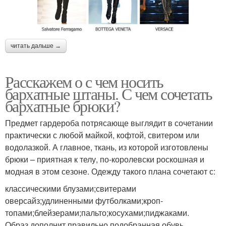
читать дальше →
Расскажем о с чем носить
бархатные штаны. С чем сочетать
бархатные брюки?
Предмет гардероба потрясающе выглядит в сочетании
практически с любой майкой, кофтой, свитером или
водолазкой. А главное, ткань, из которой изготовлены
брюки – приятная к телу, по-королевски роскошная и
модная в этом сезоне. Одежду такого плана сочетают с:
классическими блузами;свитерами
оверсайз;удлиненными футболками;кроп-
топами;блейзерами;пальто;косухами;пиджаками.
Образ дополнит правильно подобранная обувь.