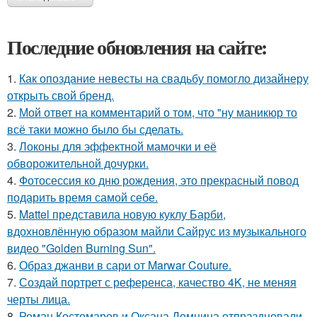
Последние обновления на сайте:
1.
Как опоздание невесты на свадьбу помогло дизайнеру
открыть свой бренд.
2.
Мой ответ на комментарий о том, что "ну маникюр то
всё таки можно было бы сделать.
3.
Локоны для эффектной мамочки и её
обворожительной дочурки.
4.
Фотосессия ко дню рождения, это прекрасный повод
подарить время самой себе.
5.
Mattel представила новую куклу Барби,
вдохновлённую образом майли Сайрус из музыкального
видео "Golden Burning Sun".
6.
Образ джанви в сари от Marwar Couture.
7.
Создай портрет с референса, качество 4K, не меняя
черты лица.
8.
Роман Костомаров и Оксана Домнина отпраздновали