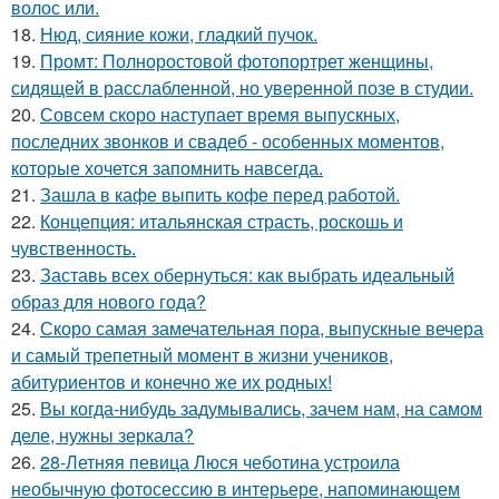
волос или.
18.
Нюд, сияние кожи, гладкий пучок.
19.
Промт: Полноростовой фотопортрет женщины,
сидящей в расслабленной, но уверенной позе в студии.
20.
Совсем скоро наступает время выпускных,
последних звонков и свадеб - особенных моментов,
которые хочется запомнить навсегда.
21.
Зашла в кафе выпить кофе перед работой.
22.
Концепция: итальянская страсть, роскошь и
чувственность.
23.
Заставь всех обернуться: как выбрать идеальный
образ для нового года?
24.
Скоро самая замечательная пора, выпускные вечера
и самый трепетный момент в жизни учеников,
абитуриентов и конечно же их родных!
25.
Вы когда-нибудь задумывались, зачем нам, на самом
деле, нужны зеркала?
26.
28-Летняя певица Люся чеботина устроила
необычную фотосессию в интерьере, напоминающем