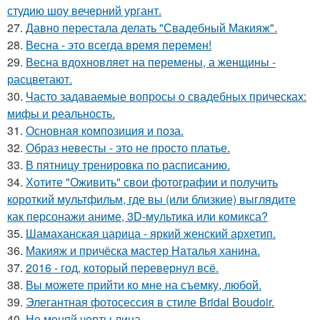
студию шоу вечерний ургант.
27.
Давно перестала делать "Свадебный Макияж".
28.
Весна - это всегда время перемен!
29.
Весна вдохновляет на перемены, а женщины -
расцветают.
30.
Часто задаваемые вопросы о свадебных прическах:
мифы и реальность.
31.
Основная композиция и поза.
32.
Образ невесты - это не просто платье.
33.
В пятницу тренировка по расписанию.
34.
Хотите "Оживить" свои фотографии и получить
короткий мультфильм, где вы (или близкие) выглядите
как персонажи аниме, 3D-мультика или комикса?
35.
Шамаханская царица - яркий женский архетип.
36.
Макияж и причёска мастер Наталья ханина.
37.
2016 - год, который перевернул всё.
38.
Вы можете прийти ко мне на съемку, любой.
39.
Элегантная фотосессия в стиле Bridal Boudoir.
40.
Не меняй черты лица.