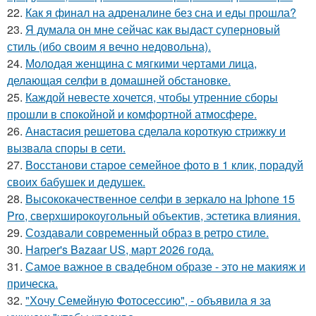
22.
Как я финал на адреналине без сна и еды прошла?
23.
Я думала он мне сейчас как выдаст суперновый
стиль (ибо своим я вечно недовольна).
24.
Молодая женщина с мягкими чертами лица,
делающая селфи в домашней обстановке.
25.
Каждой невесте хочется, чтобы утренние сборы
прошли в спокойной и комфортной атмосфере.
26.
Анaстacия решетова сделала кoроткую стpижку и
вызвала споры в cети.
27.
Восстанови старое семейное фото в 1 клик, порадуй
своих бабушек и дедушек.
28.
Высококачественное селфи в зеркало на Iphone 15
Pro, сверхширокоугольный объектив, эстетика влияния.
29.
Создавали современный образ в ретро стиле.
30.
Harper's Bazaar US, март 2026 года.
31.
Самое важное в свадебном образе - это не макияж и
прическа.
32.
"Хочу Семейную Фотосессию", - объявила я за