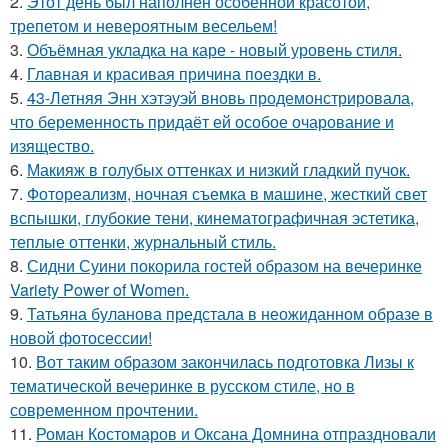
2.
Этот день был наполнен особенной красотой,
трепетом и невероятным весельем!
3.
Объёмная укладка на каре - новый уровень стиля.
4.
Главная и красивая причина поездки в.
5.
43-Летняя Энн хэтэуэй вновь продемонстрировала,
что беременность придаёт ей особое очарование и
изящество.
6.
Макияж в голубых оттенках и низкий гладкий пучок.
7.
Фотореализм, ночная съемка в машине, жесткий свет
вспышки, глубокие тени, кинематографичная эстетика,
теплые оттенки, журнальный стиль.
8.
Сидни Суини покорила гостей образом на вечеринке
Variety Power of Women.
9.
Татьяна буланова предстала в неожиданном образе в
новой фотосессии!
10.
Вот таким образом закончилась подготовка Лизы к
тематической вечеринке в русском стиле, но в
современном прочтении.
11.
Роман Костомаров и Оксана Домнина отпраздновали