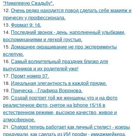
"Никелевую Свадьбу".
12.
Очень редко находится повод сделать себе макияж и
прическу у профессионала.
13.
Формат 9: 16.
14.
Последний звонок - день, наполненный улыбками,
воспоминаниями и легкой грустью.
15.
Домашнее окрашивание не про эксперименты
вслепую.
16.
Самый волнительный праздник близко для
выпускников и их родителей уже!
17.
Промт номер 37.
18.
Идеальная элегантность в каждой прядке.
19.
Прическа, - Глафира Воронова.
20.
Создай портрет той же женщины что и на фото
реалистичное фото, снятое на Iphone 15/16 в
естественном режиме, высокое качество, живое и
атмосферное.
21.
Chatgpt теперь работает как личный стилист - юзеры
придумали, как сделать из ИИ профи - имиджмейкера.