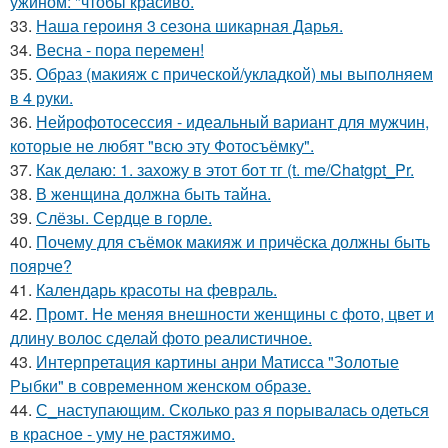
ужином: "чтобы красиво.
33.
Наша героиня 3 сезона шикарная Дарья.
34.
Весна - пора перемен!
35.
Образ (макияж с прической/укладкой) мы выполняем
в 4 руки.
36.
Нейрофотосессия - идеальный вариант для мужчин,
которые не любят "всю эту Фотосъёмку".
37.
Как делаю: 1. захожу в этот бот тг (t. me/Chatgpt_Pr.
38.
В женщина должна быть тайна.
39.
Слёзы. Сердце в горле.
40.
Почему для съёмок макияж и причёска должны быть
поярче?
41.
Календарь красоты на февраль.
42.
Промт. Не меняя внешности женщины с фото, цвет и
длину волос сделай фото реалистичное.
43.
Интерпретация картины анри Матисса "Золотые
Рыбки" в современном женском образе.
44.
С_наступающим. Сколько раз я порывалась одеться
в красное - уму не растяжимо.