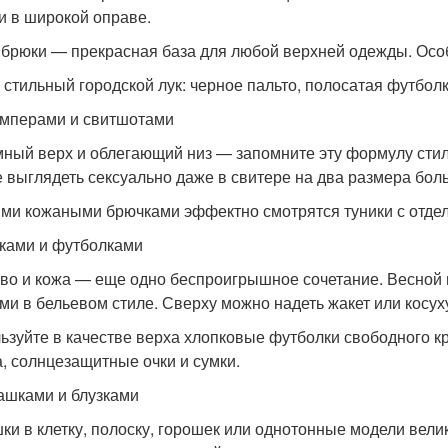
и в широкой оправе.
 брюки — прекрасная база для любой верхней одежды. Осо
 стильный городской лук: черное пальто, полосатая футбол
мперами и свитшотами
ный верх и облегающий низ — запомните эту формулу стиль
е выглядеть сексуально даже в свитере на два размера бол
ими кожаными брючками эффектно смотрятся туники с отдел
ками и футболками
во и кожа — еще одно беспроигрышное сочетание. Весной
ми в бельевом стиле. Сверху можно надеть жакет или косух
ьзуйте в качестве верха хлопковые футболки свободного к
, солнцезащитные очки и сумки.
ашками и блузками
ки в клетку, полоску, горошек или однотонные модели вел