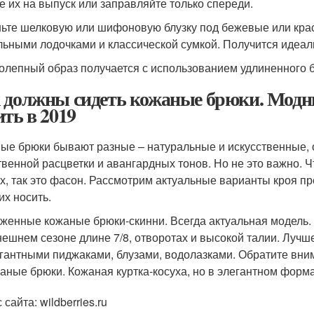
е их на выпуск или заправляйте только спереди.
ьте шелковую или шифоновую блузку под бежевые или кра
льными лодочками и классической сумкой. Получится идеаль
олепный образ получается с использованием удлиненного 
 должны сидеть кожаные брюки. Модн
ить в 2019
ые брюки бывают разные – натуральные и искусственные, 
твенной расцветки и авангардных тонов. Но не это важно. 
х, так это фасон. Рассмотрим актуальные варианты кроя п
их носить.
женные кожаные брюки-скинни. Всегда актуальная модель.
ешнем сезоне длине 7/8, отворотах и высокой талии. Лучше
гантными пиджаками, блузами, водолазками. Обратите вним
аные брюки. Кожаная куртка-косуха, но в элегантном форма
 сайта: wildberries.ru