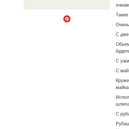
очкам
Такие
Очень
С дже
Объем
будет
С узк
С май
Круже
майка
Испол
шляпа
С руб
Рубаш