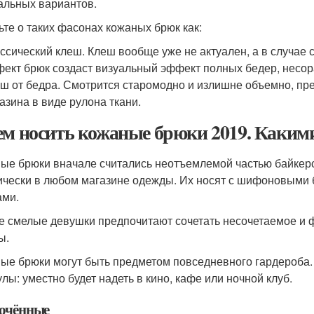
альных вариантов.
ьте о таких фасонах кожаных брюк как:
ссический клеш. Клеш вообще уже не актуален, а в случае
ект брюк создаст визуальный эффект полных бедер, несор
ш от бедра. Смотрится старомодно и излишне объемно, пр
азина в виде рулона ткани.
ем носить кожаные брюки 2019. Каки
ые брюки вначале считались неотъемлемой частью байкерс
ически в любом магазине одежды. Их носят с шифоновыми 
ами.
 смелые девушки предпочитают сочетать несочетаемое и 
ы.
ые брюки могут быть предметом повседневного гардероба. 
улы: уместно будет надеть в кино, кафе или ночной клуб.
очённые