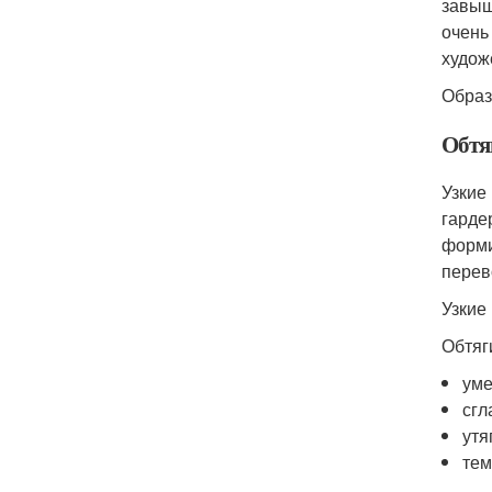
завыш
очень
худож
Образ
Обтя
Узкие
гарде
форми
перев
Узкие
Обтяг
уме
сгл
утя
тем