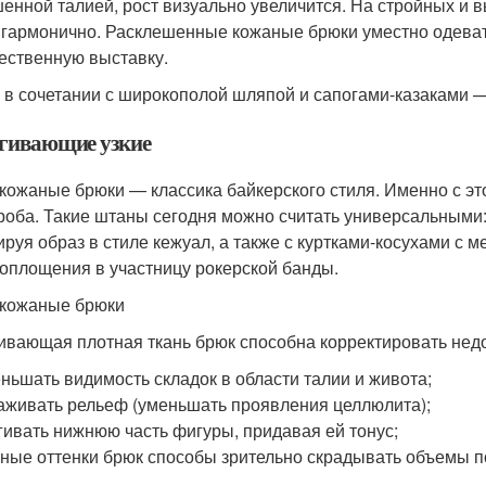
енной талией, рост визуально увеличится. На стройных и в
 гармонично. Расклешенные кожаные брюки уместно одевать к
ественную выставку.
 в сочетании с широкополой шляпой и сапогами-казаками — 
гивающие узкие
 кожаные брюки — классика байкерского стиля. Именно с э
роба. Такие штаны сегодня можно считать универсальными: 
руя образ в стиле кежуал, а также с куртками-косухами с
оплощения в участницу рокерской банды.
 кожаные брюки
ивающая плотная ткань брюк способна корректировать нед
ньшать видимость складок в области талии и живота;
аживать рельеф (уменьшать проявления целлюлита);
гивать нижнюю часть фигуры, придавая ей тонус;
ные оттенки брюк способы зрительно скрадывать объемы п