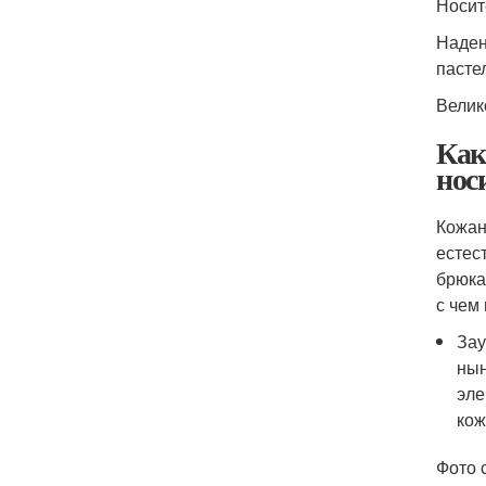
Носит
Наден
пасте
Велик
Как
нос
Кожан
естес
брюка
с чем 
Зау
нын
эле
кож
Фото с