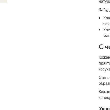
натур
Забуд
Кла
эфф
Кле
маг
С ч
Кожан
практ
косух
Самые
образ
Кожан
каник
Укор