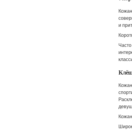
Кожан
совер
и при
Корот
Часто
интер
класс
Клё
Кожан
спорт
Раскл
девуш
Кожан
Широк