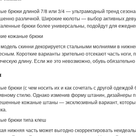
ые брюки длиной 7/8 или 3/4 — ультрамодный тренд сезон
шенно различной. Широкие кюлоты — выбор активных девуш
таленные брюки более универсальны, подойдут для ежедне
кие кожаные брюки
 модель скинни декорируется стальными молниями в нижней
есным. Короткие варианты зрительно отсекают часть ноги
ическую длину. Если же это невозможно, обувь обязательно
ш
ые брюки (с чем носить их и как сочетать с другой одеждой 
ивному стилю. Однако изменив форму штанин, дизайнеры п
ешенные кожаные штаны — эксклюзивный вариант, который
ка.
ые брюки типа клеш
ая нижняя часть может выгодно скорректировать неидеаль