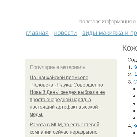
полезная информация о 
главная
новости
виды макияжа и пр
Кож
Сод
К
Популярные материалы
К
На шанхайской премьере
С
"Человека - Паука: Совершенно
Новый День" зендея выбрала не
просто очередной наряд, а
настоящий артефакт высокой
моды.
Работа в MLM, то есть сетевой
К
компании сейчас неразрывно