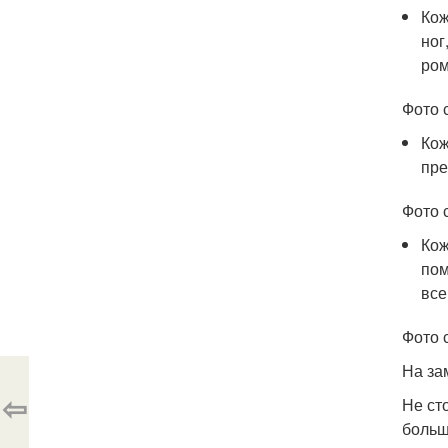
Кож
ног
ром
Фото с
Кож
пре
Фото с
Кож
пом
все
Фото с
На за
⇦
Не ст
больш