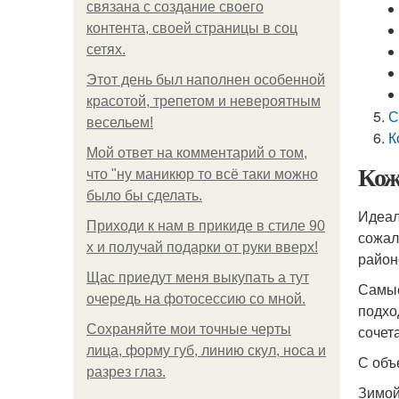
связана с создание своего
контента, своей страницы в соц
сетях.
Этот день был наполнен особенной
красотой, трепетом и невероятным
С
весельем!
К
Мой ответ на комментарий о том,
Кож
что "ну маникюр то всё таки можно
было бы сделать.
Идеал
Приходи к нам в прикиде в стиле 90
сожал
х и получай подарки от руки вверх!
район
Щас приедут меня выкупать а тут
Самые
очередь на фотосессию со мной.
подхо
Сохраняйте мои точные черты
сочет
лица, форму губ, линию скул, носа и
С объ
разрез глаз.
Зимой