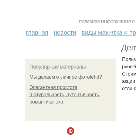
полезная информация о 
главная
новости
виды макияжа и пр
Дев
Польз
рубле
Популярные материалы
Стоим
Мы делаем отличное фотоtehd?
акции
Элегантная простота
отлич
(натуральность, аутентичность,
романтика, эко.