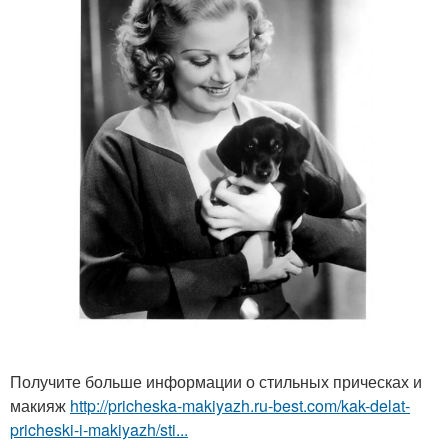
Получите больше информации о стильных прическах и
макияж
http://pricheska-makiyazh.ru-best.com/kak-delat-
pricheski-i-makiyazh/sti...