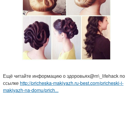
Ещё читайте информацию о здоровьях@m\_lifehack по
ссылке
http://pricheska-makiyazh.ru-best.com/pricheski-i-
makiyazh-na-domu/prich...