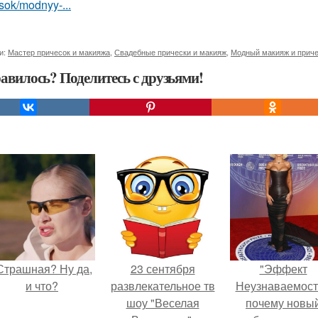
sok/modnyy-...
и:
Мастер причесок и макияжа
,
Свадебные прически и макияж
,
Модный макияж и прич
авилось? Поделитесь с друзьями!
Страшная? Ну да,
23 сентября
"Эффект
и что?
развлекательное тв
Неузнаваемост
шоу "Веселая
почему новы