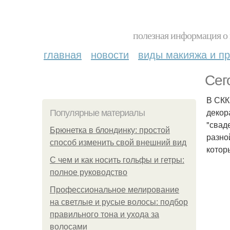
полезная информация о 
главная
новости
виды макияжа и пр
Сег
В СКК
декор
Популярные материалы
"свад
Брюнетка в блондинку: простой
разно
способ изменить свой внешний вид
котор
С чем и как носить гольфы и гетры:
полное руководство
Профессиональное мелирование
на светлые и русые волосы: подбор
правильного тона и ухода за
волосами