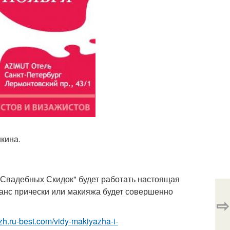
кина.
е Свадебных Скидок" будет работать настоящая
еанс прически или макияжа будет совершенно
⇨
zh.ru-best.com/vidy-makiyazha-i-