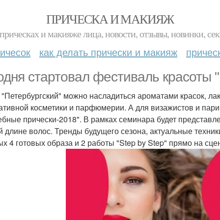
ПРИЧЕСКА И МАКИЯЖ
прическах и макияже лица, новости, отзывы, новинки, сек
ичесок
как делать прически и макияж
причес
одня стартовал фестиваль красоты "
 "Петербургский" можно насладиться ароматами красок, лак
ативной косметики и парфюмерии. А для визажистов и пар
ебные прически-2018". В рамках семинара будет представл
й длине волос. Тренды будущего сезона, актуальные техники
ых 4 готовых образа и 2 работы "Step by Step" прямо на сце