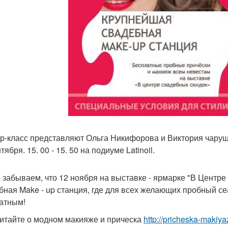
р-класс представляют Ольга Никифорова и Виктория чаруш
тября. 15. 00 - 15. 50 на подиуме Latinoil.
 забываем, что 12 ноября на выставке - ярмарке "В Центр
бная Make - up станция, где для всех желающих пробный с
атным!
итайте о модном макияже и прическа
http://pricheska-makiya