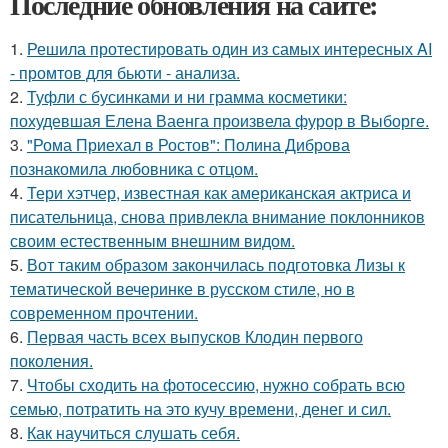
Последние обновления на сайте:
1.
Решила протестировать один из самых интересных AI
- промтов для бьюти - анализа.
2.
Туфли с бусинками и ни грамма косметики:
похудевшая Елена Ваенга произвела фурор в Выборге.
3.
"Рома Приехал в Ростов": Полина Диброва
познакомила любовника с отцом.
4.
Тери хэтчер, известная как американская актриса и
писательница, снова привлекла внимание поклонников
своим естественным внешним видом.
5.
Вот таким образом закончилась подготовка Лизы к
тематической вечеринке в русском стиле, но в
современном прочтении.
6.
Первая часть всех выпусков Клодин первого
поколения.
7.
Чтобы сходить на фотосессию, нужно собрать всю
семью, потратить на это кучу времени, денег и сил.
8.
Как научиться слушать себя.