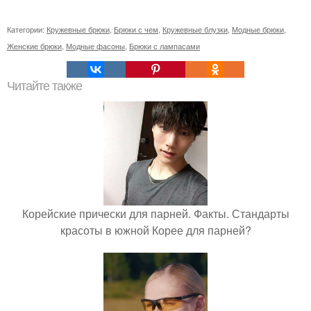
Категории:
Кружевные брюки
,
Брюки с чем
,
Кружевные блузки
,
Модные брюки
,
Женские брюки
,
Модные фасоны
,
Брюки с лампасами
Читайте также
Корейские прически для парней. Факты. Стандарты
красоты в южной Корее для парней?