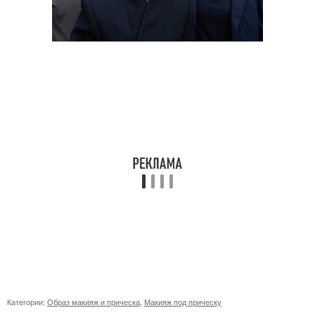
Категории:
Образ макияж и прическа
,
Макияж под прическу