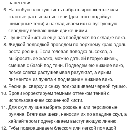
нанесения.
На любую плоскую кисть набрать ярко-желтые или
золотые рассыпчатые тени (для этого подойдут
шимерные тени) и накладываем их на пустующую
середину вбивающими движениями.
Пушистой кистью еще раз пройдемся по складке века.
Жидкой подводкой проведем по верхнему краю вдоль
роста ресниц. Если гелевая поводка высохла, а
выбросить ее жалко, можно дать ей вторую жизнь,
смешав с базой под тени. Подведем ею нижнее веко,
позже слегка растушевывая результат, а ярким
пигментом из пункта 4 подчеркнем нижнее веко.
Ресницы сверху и снизу подкрашиваем черной тушью.
Брови корректируем темным оттенком теней с
использованием скошенной кисти.
Для скул лучше выбрать розовые или персиковые
румяна. Втягивая щеки, наносим их по впадине скул, а
хайлайтером подчеркиваем выступающую линию.
Губы подкрашиваем блеском или легкой помадой