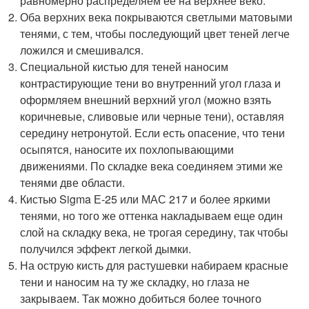
равномерно распределяем ее на верхнее веко.
Оба верхних века покрываются светлыми матовыми
тенями, с тем, чтобы последующий цвет теней легче
ложился и смешивался.
Специальной кистью для теней наносим
контрастирующие тени во внутренний угол глаза и
оформляем внешний верхний угол (можно взять
коричневые, сливовые или черные тени), оставляя
середину нетронутой. Если есть опасение, что тени
осыпятся, наносите их похлопывающими
движениями. По складке века соединяем этими же
тенями две области.
Кистью Sigma Е-25 или МАС 217 и более яркими
тенями, но того же оттенка накладываем еще один
слой на складку века, не трогая середину, так чтобы
получился эффект легкой дымки.
На острую кисть для растушевки набираем красные
тени и наносим на ту же складку, но глаза не
закрываем. Так можно добиться более точного