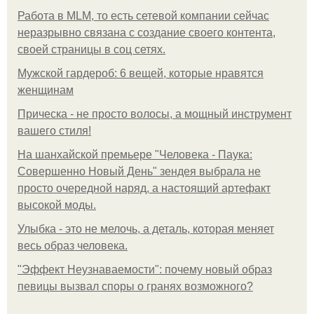
Работа в MLM, то есть сетевой компании сейчас
неразрывно связана с создание своего контента,
своей страницы в соц сетях.
Мужской гардероб: 6 вещей, которые нравятся
женщинам
Прическа - не просто волосы, а мощный инструмент
вашего стиля!
На шанхайской премьере "Человека - Паука:
Совершенно Новый День" зендея выбрала не
просто очередной наряд, а настоящий артефакт
высокой моды.
Улыбка - это не мелочь, а деталь, которая меняет
весь образ человека.
"Эффект Неузнаваемости": почему новый образ
певицы вызвал споры о гранях возможного?