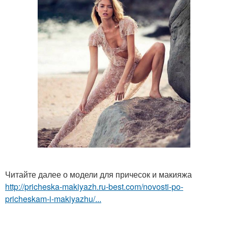
Читайте далее о модели для причесок и макияжа
http://pricheska-makiyazh.ru-best.com/novosti-po-
pricheskam-i-makiyazhu/...