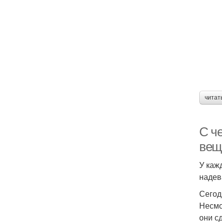
читат
С ч
вещ
У каж
надев
Сегод
Несмо
они с