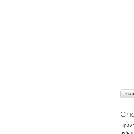
читат
С ч
Приме
рубаш