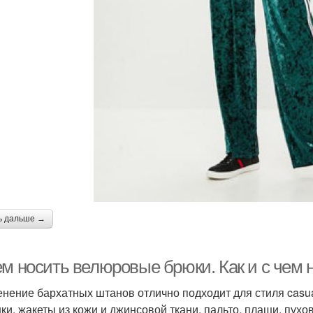
ь дальше →
ем носить велюровые брюки. Как и с чем 
нение бархатных штанов отлично подходит для стиля casual
ки, жакеты из кожи и джинсовой ткани, пальто, плащи, пухо