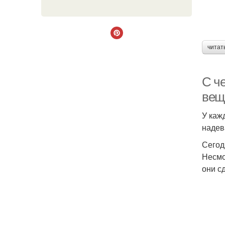
читат
С ч
вещ
У каж
надев
Сегод
Несмо
они с