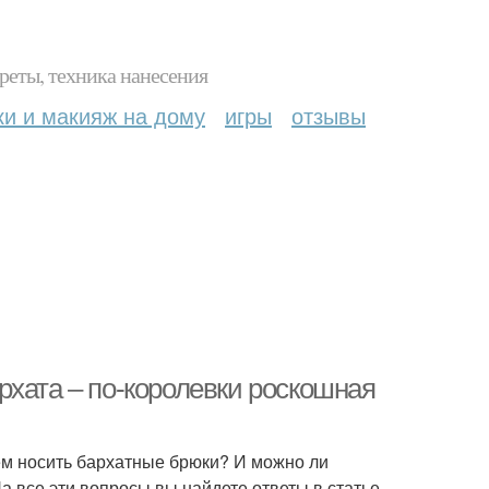
реты, техника нанесения
ки и макияж на дому
игры
отзывы
рхата – по-королевки роскошная
чем носить бархатные брюки? И можно ли
а все эти вопросы вы найдете ответы в статье.