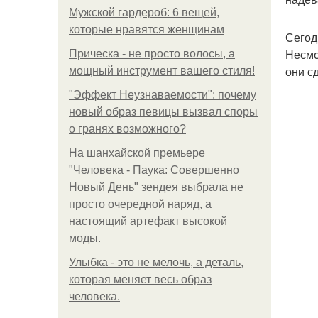
Мужской гардероб: 6 вещей,
которые нравятся женщинам
Сегод
Несмо
Прическа - не просто волосы, а
они с
мощный инструмент вашего стиля!
"Эффект Неузнаваемости": почему
новый образ певицы вызвал споры
о гранях возможного?
На шанхайской премьере
"Человека - Паука: Совершенно
Новый День" зендея выбрала не
просто очередной наряд, а
настоящий артефакт высокой
моды.
Улыбка - это не мелочь, а деталь,
которая меняет весь образ
человека.