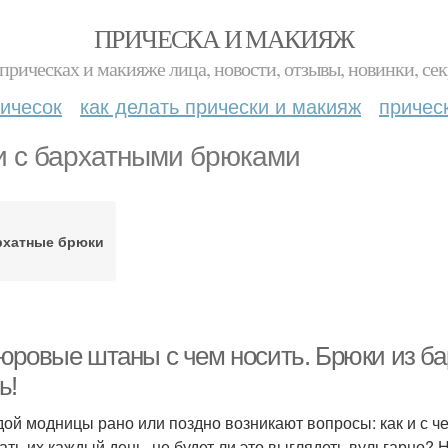
ПРИЧЕСКА И МАКИЯЖ
прическах и макияже лица, новости, отзывы, новинки, сек
ичесок
как делать прически и макияж
причес
и с бархатными брюками
рхатные брюки
юровые штаны с чем носить. Брюки из ба
ь!
дой модницы рано или поздно возникают вопросы: как и с 
ать их каждый день, не будет ли это выглядеть вульгарно? Н