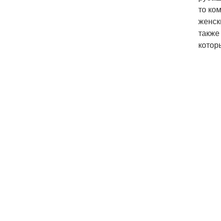
то ко
женск
также
котор