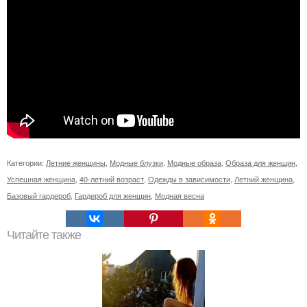
Категории:
Летние женщины
,
Модные блузки
,
Модные образа
,
Образа для женщин
,
Успешная женщина
,
40-летний возраст
,
Одежды в зависимости
,
Летний женщина
,
Базовый гардероб
,
Гардероб для женщин
,
Модная весна
Читайте также