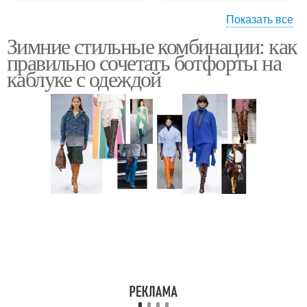
Показать все
Зимние стильные комбинации: как
Модные тренды
Модные тенденции
правильно сочетать ботфорты на
каблуке с одеждой
Модные луки
Женский образ
Варианты для
Образа с платьями
стильных образов
Модные пальто
Модные идеи