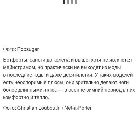
Модные модели
Модные фасоны
Фото: Popsugar
Модные цветы
Актуальные образа
Ботфорты, сапоги до колена и выше, хотя не являются
мейнстримом, но практически не выходят из моды
в последние годы и даже десятилетия. У таких моделей
Образа с различными
есть неоспоримые плюсы: они зрительно делают ноги
Стильный образ
дополнениями
более длинными, плюс — в осенне-зимний период в них
комфортно и тепло.
Фото: Christian Louboutin / Net-a-Porter
Образ с гетрами
Модные способы