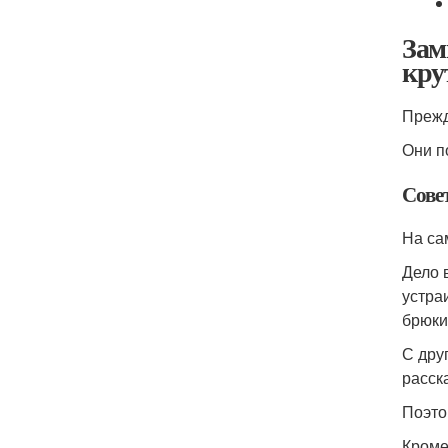
Зам
кру
Прежд
Они п
Сове
На са
Дело 
устра
брюки
С дру
расск
Поэто
Кроме