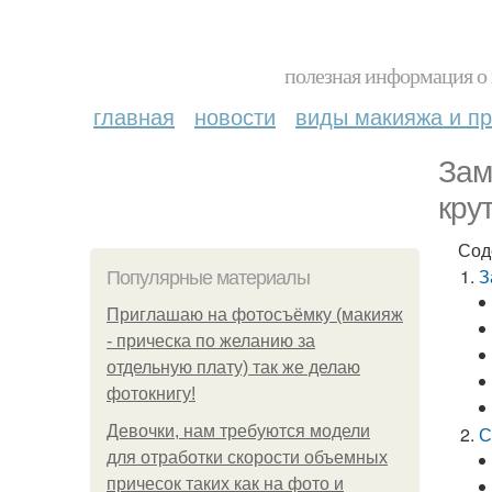
полезная информация о 
главная
новости
виды макияжа и пр
Зам
кру
Сод
З
Популярные материалы
Приглашаю на фотосъёмку (макияж
- прическа по желанию за
отдельную плату) так же делаю
фотокнигу!
Девочки, нам требуются модели
С
для отработки скорости объемных
причесок таких как на фото и