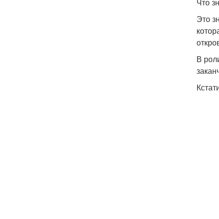
Что з
Это з
котор
откро
В рол
закан
Кстат