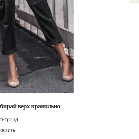
дбирай верх правильно
титренд.
остить.