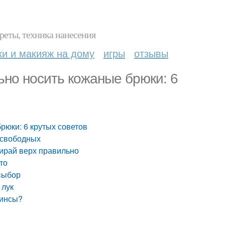
реты, техника нанесения
ки и макияж на дому
игры
отзывы
ьно носить кожаные брюки: 6
рюки: 6 крутых советов
 свободных
бирай верх правильно
то
выбор
 лук
гинсы?