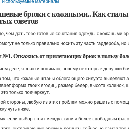
Используемые материалы
шевые брюки с кожаными.. Как стильн
тых советов
е, чем дать тебе готовые сочетания одежды с кожаными бр
омогут не только правильно носить эту часть гардероба, но
т №1. Откажись от прилегающих брюк в пользу бол
мом деле, я знаю и понимаю, почему некоторые девушки бо
в том, что кожаные штаны облегающего силуэта выделяют аб
ивает форма твоих ягодиц, размер бедер, высота коленок, 
 это только подчеркнут.
гой стороны, любую из этих проблем можно решить с помо
ажу чуть ниже.
му, если выбор стоит между скини и более свободным фасо
 того, обтягивающие брюки и легинсы сейчас не самая тре