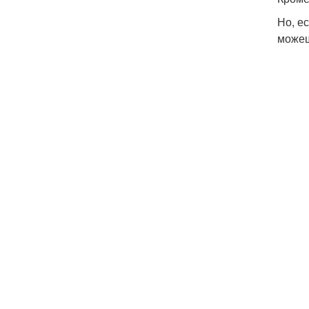
Но, е
можеш