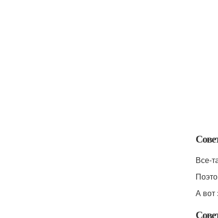
Сове
Все-т
Поэто
А вот
Сове