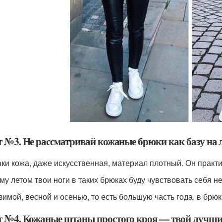
т №3. Не рассматривай кожаные брюки как базу на 
аки кожа, даже искусственная, материал плотный. Он практи
му летом твои ноги в таких брюках буду чувствовать себя н
 зимой, весной и осенью, то есть большую часть года, в брю
т №4. Кожаные штаны простого кроя — твой лучш