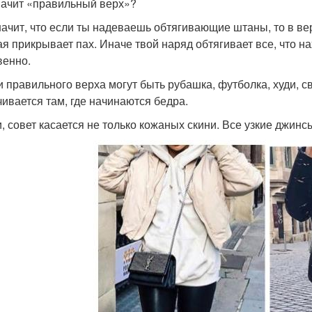
начит «правильный верх»?
начит, что если ты надеваешь обтягивающие штаны, то в ве
ая прикрывает пах. Иначе твой наряд обтягивает все, что 
венно.
и правильного верха могут быть рубашка, футболка, худи, с
чивается там, где начинаются бедра.
и, совет касается не только кожаных скини. Все узкие джинс