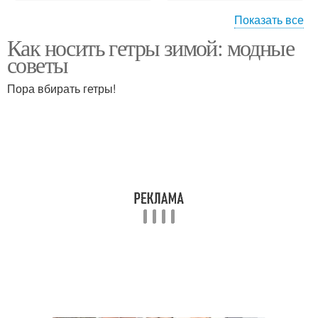
Показать все
Как носить гетры зимой: модные
Стильная одежда
Стильный гардероб
советы
Пора вбирать гетры!
Варианты для
Стильный аксессуар
стильных образов
Образа с водолазкой
Модные образа
Стильные луки
Стильная юбка