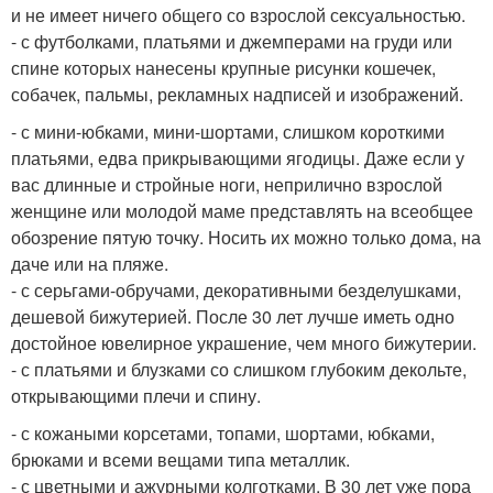
и не имеет ничего общего со взрослой сексуальностью.
- с футболками, платьями и джемперами на груди или
спине которых нанесены крупные рисунки кошечек,
собачек, пальмы, рекламных надписей и изображений.
- с мини-юбками, мини-шортами, слишком короткими
платьями, едва прикрывающими ягодицы. Даже если у
вас длинные и стройные ноги, неприлично взрослой
женщине или молодой маме представлять на всеобщее
обозрение пятую точку. Носить их можно только дома, на
даче или на пляже.
- с серьгами-обручами, декоративными безделушками,
дешевой бижутерией. После 30 лет лучше иметь одно
достойное ювелирное украшение, чем много бижутерии.
- с платьями и блузками со слишком глубоким декольте,
открывающими плечи и спину.
- с кожаными корсетами, топами, шортами, юбками,
брюками и всеми вещами типа металлик.
- с цветными и ажурными колготками. В 30 лет уже пора