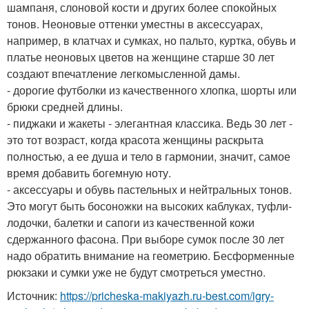
шампаня, слоновой кости и других более спокойных
тонов. Неоновые оттенки уместны в аксессуарах,
например, в клатчах и сумках, но пальто, куртка, обувь и
платье неоновых цветов на женщине старше 30 лет
создают впечатление легкомысленной дамы.
- дорогие футболки из качественного хлопка, шорты или
брюки средней длины.
- пиджаки и жакеты - элегантная классика. Ведь 30 лет -
это тот возраст, когда красота женщины раскрыта
полностью, а ее душа и тело в гармонии, значит, самое
время добавить богемную ноту.
- аксессуары и обувь пастельных и нейтральных тонов.
Это могут быть босоножки на высоких каблуках, туфли-
лодочки, балетки и сапоги из качественной кожи
сдержанного фасона. При выборе сумок после 30 лет
надо обратить внимание на геометрию. Бесформенные
рюкзаки и сумки уже не будут смотреться уместно.
Источник:
https://pricheska-makiyazh.ru-best.com/igry-