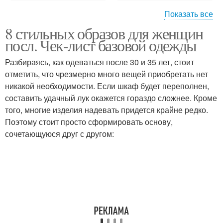
Показать все
8 стильных образов для женщин
Верхняя одежда
Одежда для женщин
посл. Чек-лист базовой одежды
Разбираясь, как одеваться после 30 и 35 лет, стоит
отметить, что чрезмерно много вещей приобретать нет
никакой необходимости. Если шкаф будет переполнен,
Стильный гардероб
Кожаная одежда
составить удачный лук окажется гораздо сложнее. Кроме
того, многие изделия надевать придется крайне редко.
Поэтому стоит просто сформировать основу,
сочетающуюся друг с другом:
Летняя одежда
Зимняя одежда
Женская одежда
Одежды в зависимости