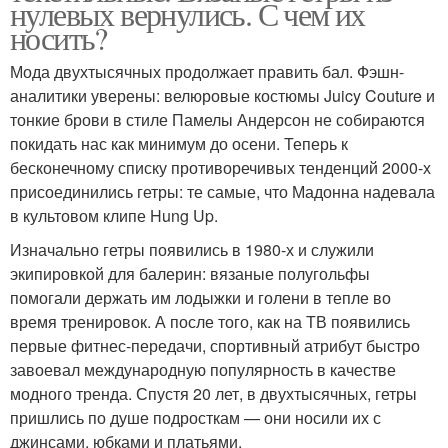
нулевых вернулись. С чем их
носить?
Мода двухтысячных продолжает править бал. Фэшн-
аналитики уверены: велюровые костюмы Juicy Couture и
тонкие брови в стиле Памелы Андерсон не собираются
покидать нас как минимум до осени. Теперь к
бесконечному списку противоречивых тенденций 2000-х
присоединились гетры: те самые, что Мадонна надевала
в культовом клипе Hung Up.
Изначально гетры появились в 1980-х и служили
экипировкой для балерин: вязаные полугольфы
помогали держать им лодыжки и голени в тепле во
время тренировок. А после того, как на ТВ появились
первые фитнес-передачи, спортивный атрибут быстро
завоевал международную популярность в качестве
модного тренда. Спустя 20 лет, в двухтысячных, гетры
пришлись по душе подросткам — они носили их с
джинсами, юбками и платьями.