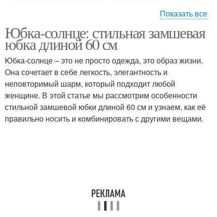
Показать все
Юбка-солнце: стильная замшевая
Ошибки в одежде
Одежды для женщин
юбка длиной 60 см
Юбка-солнце – это не просто одежда, это образ жизни.
Она сочетает в себе легкость, элегантность и
Одежды для зрелой
неповторимый шарм, который подходит любой
Бесформенная одежда
женщины
женщине. В этой статье мы рассмотрим особенности
стильной замшевой юбки длиной 60 см и узнаем, как её
правильно носить и комбинировать с другими вещами.
Аксессуары для
Акценты в одежде
одежды
Одежды для зрелых
Гетр с одеждой
женщин