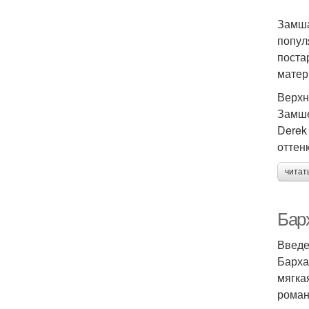
Замша
попул
поста
матер
Верхн
Замше
Derek
оттен
читат
Бар
Введ
Барха
мягка
роман