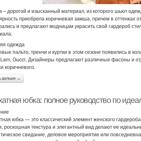
 – дорогой и изысканный материал, из которого шьют одежд
ярность приобрела коричневая замша, причем в оттенках о
рались и предлагают модницам украсить свой гардероб сти
иала.
яя одежда
вые пальто, тренчи и куртки в этом сезоне появились в колл
 Lam, Gucci. Дизайнеры предлагают различные фасоны и от
ки коричневого.
ь дальше →
хатная юбка: полное руководство по иде
ение
тная юбка — это классический элемент женского гардероба,
я, роскошная текстура и элегантный вид делают ее идеальн
тическое свидание, деловое мероприятие или повседневная 