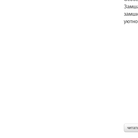
Замша
замши
уютно
читат