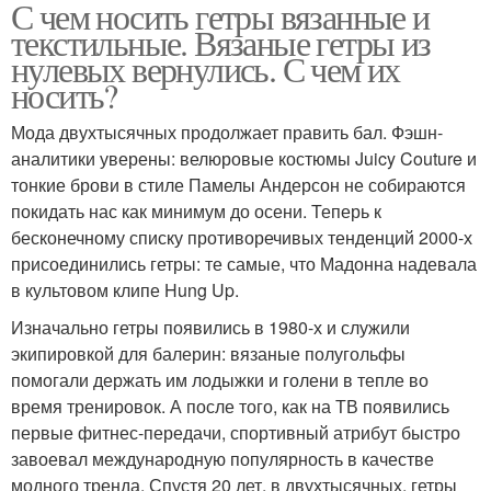
С чем носить гетры вязанные и
текстильные. Вязаные гетры из
нулевых вернулись. С чем их
носить?
Мода двухтысячных продолжает править бал. Фэшн-
аналитики уверены: велюровые костюмы Juicy Couture и
тонкие брови в стиле Памелы Андерсон не собираются
покидать нас как минимум до осени. Теперь к
бесконечному списку противоречивых тенденций 2000-х
присоединились гетры: те самые, что Мадонна надевала
в культовом клипе Hung Up.
Изначально гетры появились в 1980-х и служили
экипировкой для балерин: вязаные полугольфы
помогали держать им лодыжки и голени в тепле во
время тренировок. А после того, как на ТВ появились
первые фитнес-передачи, спортивный атрибут быстро
завоевал международную популярность в качестве
модного тренда. Спустя 20 лет, в двухтысячных, гетры