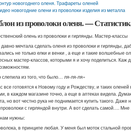
онтур новогоднего оленя. Трафареты оленей
идео новогодние олени из проволоки изделия из металла
лон из проволоки оленя. — Статистик
ственский олень из проволоки и гирлянды. Мастер-классы
 давно мечтала сделать оленя из проволоки и гирлянды, да
вались не только елки и венки , а еще и такие волшебные ол
есных мастер-классов, которыми я и хочу поделиться. Каж д
возможностям.
о слепила из того, что было… ля-ля-ля»
с все готовятся к Новому году и Рождеству, и таких оленей 
ми, в каждом магазине точно, а еще в аптеках видела. Дума
та, но вот честно рука не поднимается купить такого. Даже 
 проволоки с гирляндой внутри. А вот сделать самой…. Мне
 нам нужны:
оволока, в принципе любая. У меня был моток стальной пров