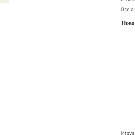
Все о
Ново
Игруш