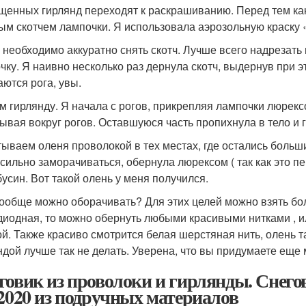
щенных гирлянд переходят к раскрашиванию. Перед тем как
ым скотчем лампочки. Я использовала аэрозольную краску 
 необходимо аккуратно снять скотч. Лучше всего надрезать 
чку. Я наивно несколько раз дернула скотч, выдернув при э
аются рога, увы.
м гирлянду. Я начала с рогов, прикрепляя лампочки люрекс
ывая вокруг рогов. Оставшуюся часть пропихнула в тело и г
ываем оленя проволокой в тех местах, где остались больши
 сильно заморачиваться, обернула люрексом ( так как это пе
бусин. Вот такой олень у меня получился.
ообще можно оборачивать? Для этих целей можно взять бол
диодная, то можно обернуть любыми красивыми нитками , и
ой. Также красиво смотрится белая шерстяная нить, олень т
ндой лучше так не делать. Уверена, что вы придумаете еще
говик из проволоки и гирлянды. Снег
 2020 из подручных материалов