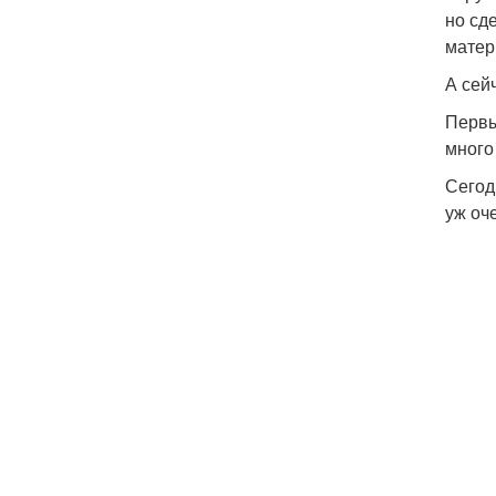
но сд
матер
А сейч
Первы
много
Сегод
уж оч