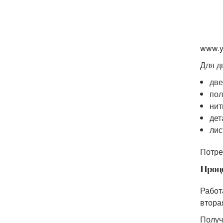
www.y
Для д
две
пол
нит
дет
лис
Потре
Проце
Работ
втора
Получ