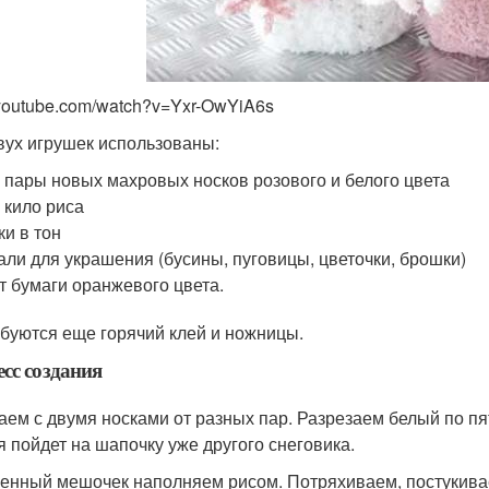
outube.com/watch?v=Yxr-OwYiA6s
вух игрушек использованы:
 пары новых махровых носков розового и белого цвета
 кило риса
ки в тон
али для украшения (бусины, пуговицы, цветочки, брошки)
т бумаги оранжевого цвета.
буются еще горячий клей и ножницы.
сс создания
аем с двумя носками от разных пар. Разрезаем белый по пят
я пойдет на шапочку уже другого снеговика.
енный мешочек наполняем рисом. Потряхиваем, постукивае