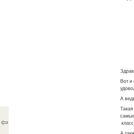
Здрав
Вот и 
удово
А вед
Такая
самые
⇦
класс
А так