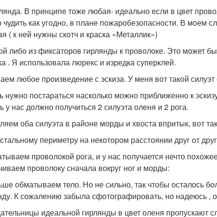
рлянда. В принципе тоже любая- идеально если в цвет прово
 чудить как угодно, в плане пожаробезопасности. В моем с
ая ( к ней нужны скотч и краска «Металлик»)
кой либо из фиксаторов гирлянды к проволоке. Это может быт
ка . Я использовала люрекс и изредка суперклей.
аем любое произведение с эскиза. У меня вот такой силуэт 
ь нужно постараться насколько можно приближенно к эскизу
ь у нас должно получиться 2 силуэта оленя и 2 рога.
ляем оба силуэта в районе морды и хвоста впритык, вот так
остальному периметру на некотором расстоянии друг от друга
тываем проволокой рога, и у нас получается нечто похожее
чиваем проволоку сначала вокруг ног и морды:
ьше обматываем тело. Но не сильно, так чтобы осталось б
нду. К сожалению забыла сфотографировать, но надеюсь , 
ательницы идеальной гирлянды в цвет оленя пропускают с