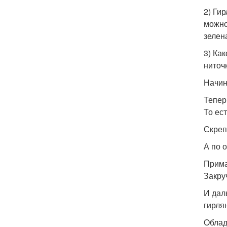
2) Ги
можно
зелен
3) Ка
ниточ
Начин
Тепер
То ест
Скреп
А по 
Прима
Закру
И дал
гирля
Облад