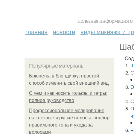
полезная информация о 
главная
новости
виды макияжа и пр
Шаб
Сод
Ш
Популярные материалы
С
Брюнетка в блондинку: простой
способ изменить свой внешний вид
О
С чем и как носить гольфы и гетры:
полное руководство
С
О
Профессиональное мелирование
и
на светлые и русые волосы: подбор
правильного тона и ухода за
Ч
волосами