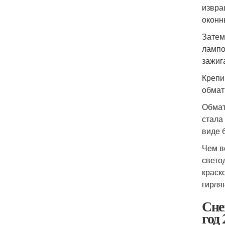
извра
оконн
Затем
лампо
зажиг
Крепи
обмат
Обмат
стала
виде 
Чем в
свето
краск
гирля
Сне
год