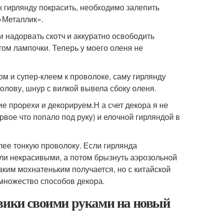
 гирлянду покрасить, необходимо залепить
«Металлик».
и надорвать скотч и аккуратно освободить
том лампочки. Теперь у моего оленя не
ом и супер-клеем к проволоке, саму гирлянду
олову, шнур с вилкой вывела сбоку оленя.
е прорехи и декорируем.Н а счет декора я не
рвое что попало под руку) и елочной гирляндой в
ее тонкую проволоку. Если гирлянда
ли некрасивыми, а потом брызнуть аэрозольной
аким мохнатеньким получается, но с китайской
 множество способов декора.
овики своими руками на новый