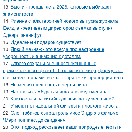
13.
Бьюти - тренды лета 2026, которые выбирают
знаменитости.
14.
Рианна стала героиней нового выпуска журнала
Ee72, а креативным директором съемки выступил
Эдвард эннинфул.
15.
Идеальный подарок существует!
16.
Яркий макияж - это всегда про настроение,
уверенность и внимание к деталям.
17.
Строго сохрани внешность женщины с
прикреплённого фото 1: 1. не менять лицо, форму глаз,
нос, кожу с порами, возраст, прическу, пропорции тела.
18.
Не меняя внешность и черты лица.
19.
Настасья самбурская имидж к лету сменила.
20.
Как одеться на китайскую вечеринку женщине?
21.
У меня нет идеальной фигуры и плоского живота.
22.
Олег табаков сыграл роль мисс Эндрю в фильме
"Мэри поппинс, до свидания!
23.
Этот подход раскрывает ваши природные черты и