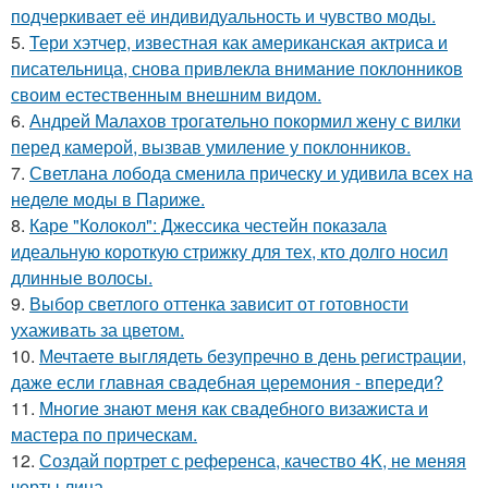
подчеркивает её индивидуальность и чувство моды.
5.
Тери хэтчер, известная как американская актриса и
писательница, снова привлекла внимание поклонников
своим естественным внешним видом.
6.
Андрей Малахов трогательно покормил жену с вилки
перед камерой, вызвав умиление у поклонников.
7.
Светлана лобода сменила прическу и удивила всех на
неделе моды в Париже.
8.
Каре "Колокол": Джессика честейн показала
идеальную короткую стрижку для тех, кто долго носил
длинные волосы.
9.
Выбор светлого оттенка зависит от готовности
ухаживать за цветом.
10.
Мечтаете выглядеть безупречно в день регистрации,
даже если главная свадебная церемония - впереди?
11.
Многие знают меня как свадебного визажиста и
мастера по прическам.
12.
Создай портрет с референса, качество 4K, не меняя
черты лица.