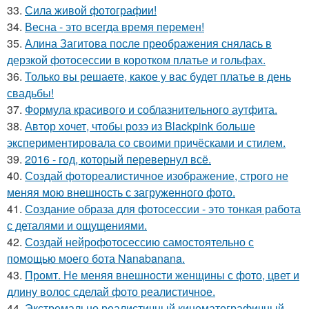
33.
Сила живой фотографии!
34.
Весна - это всегда время перемен!
35.
Алина Загитова после преображения снялась в
дерзкой фотосессии в коротком платье и гольфах.
36.
Только вы решаете, какое у вас будет платье в день
свадьбы!
37.
Формула красивого и соблазнительного аутфита.
38.
Автор хочет, чтобы розэ из Blackpink больше
экспериментировала со своими причёсками и стилем.
39.
2016 - год, который перевернул всё.
40.
Создай фотореалистичное изображение, строго не
меняя мою внешность с загруженного фото.
41.
Создание образа для фотосессии - это тонкая работа
с деталями и ощущениями.
42.
Создай нейрофотосессию самостоятельно с
помощью моего бота Nanabanana.
43.
Промт. Не меняя внешности женщины с фото, цвет и
длину волос сделай фото реалистичное.
44.
Экстремально реалистичный кинематографичный