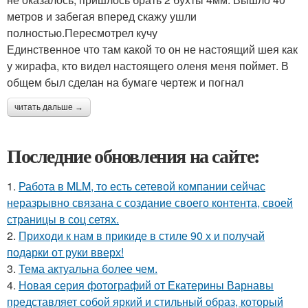
метров и забегая вперед скажу ушли
полностью.Пересмотрел кучу
Единственное что там какой то он не настоящий шея как
у жирафа, кто видел настоящего оленя меня поймет. В
общем был сделан на бумаге чертеж и погнал
читать дальше →
Последние обновления на сайте:
1.
Работа в MLM, то есть сетевой компании сейчас
неразрывно связана с создание своего контента, своей
страницы в соц сетях.
2.
Приходи к нам в прикиде в стиле 90 х и получай
подарки от руки вверх!
3.
Тема актуальна более чем.
4.
Новая серия фотографий от Екатерины Варнавы
представляет собой яркий и стильный образ, который