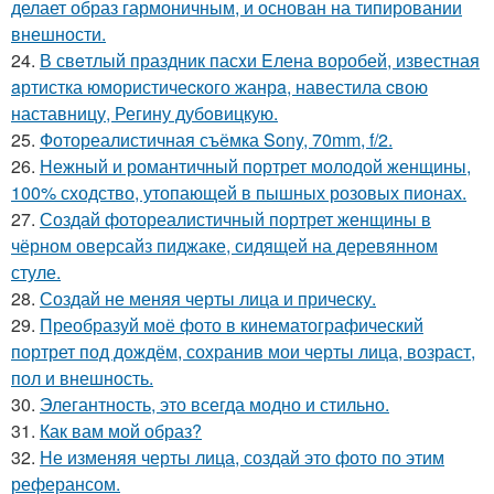
делает образ гармоничным, и основан на типировании
внешности.
24.
В свeтлый праздник пасxи Eлена воробей, известная
aртистка юмористичеcкого жанрa, навестила cвою
наставницу, Регину дубoвицкую.
25.
Фотореалистичная съёмка Sony, 70mm, f/2.
26.
Нежный и романтичный портрет молодой женщины,
100% сходство, утопающей в пышных розовых пионах.
27.
Создай фотореалистичный портрет женщины в
чёрном оверсайз пиджаке, сидящей на деревянном
стуле.
28.
Создай не меняя черты лица и прическу.
29.
Преобразуй моё фото в кинематографический
портрет под дождём, сохранив мои черты лица, возраст,
пол и внешность.
30.
Элегантность, это всегда модно и стильно.
31.
Как вам мой образ?
32.
Не изменяя черты лица, создай это фото по этим
реферансом.