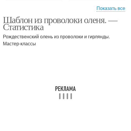
Показать все
Шаблон из проволоки оленя. —
Олень из проволоки
Олени из проволоки
Статистика
Рождественский олень из проволоки и гирлянды.
Мастер-классы