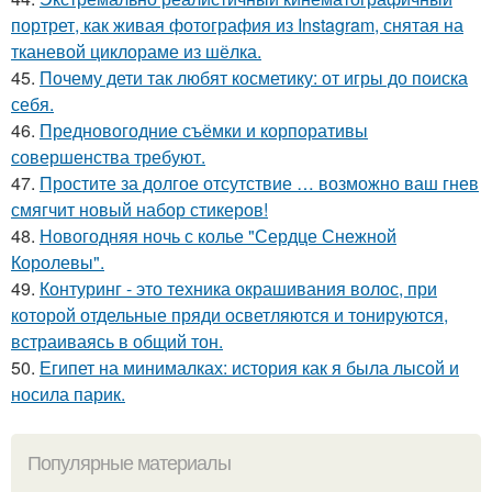
портрет, как живая фотография из Instagram, снятая на
тканевой циклораме из шёлка.
45.
Почему дети так любят косметику: от игры до поиска
себя.
46.
Предновогодние съёмки и корпоративы
совершенства требуют.
47.
Простите за долгое отсутствие … возможно ваш гнев
смягчит новый набор стикеров!
48.
Новогодняя ночь с колье "Сердце Снежной
Королевы".
49.
Контуринг - это техника окрашивания волос, при
которой отдельные пряди осветляются и тонируются,
встраиваясь в общий тон.
50.
Египет на минималках: история как я была лысой и
носила парик.
Популярные материалы