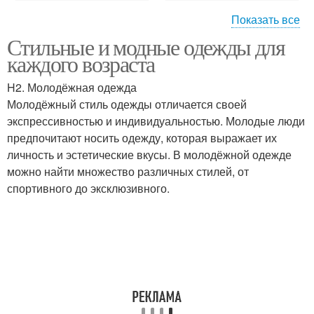
Показать все
Стильные и модные одежды для
Одежда для взрослых
Классическая одежда
каждого возраста
H2. Молодёжная одежда
Молодёжный стиль одежды отличается своей
Одежда для пожилых
экспрессивностью и индивидуальностью. Молодые люди
Современная одежда
людей
предпочитают носить одежду, которая выражает их
личность и эстетические вкусы. В молодёжной одежде
можно найти множество различных стилей, от
спортивного до эксклюзивного.
Консервативная одежда
Эстетическая одежда
Одежды по возрасту
Национальная одежда