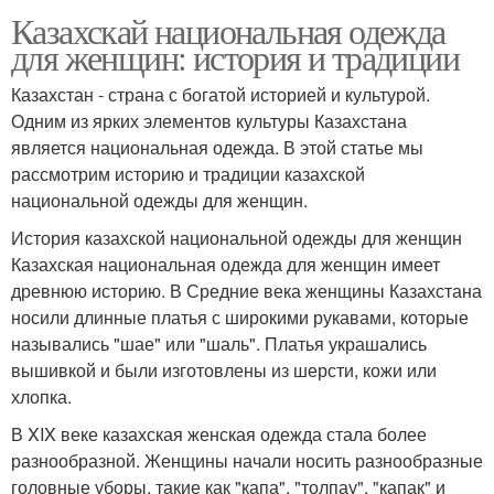
Казахскай национальная одежда
Зимний одежда
Летние женщины
для женщин: история и традиции
Казахстан - страна с богатой историей и культурой.
Одним из ярких элементов культуры Казахстана
Хромченко для женщин
Зрелые женщины
является национальная одежда. В этой статье мы
рассмотрим историю и традиции казахской
национальной одежды для женщин.
Мода для
История казахской национальной одежды для женщин
Тенденции для полных
пятидесятилетних
Казахская национальная одежда для женщин имеет
женщин
женщин
древнюю историю. В Средние века женщины Казахстана
носили длинные платья с широкими рукавами, которые
назывались "шае" или "шаль". Платья украшались
вышивкой и были изготовлены из шерсти, кожи или
Осенняя одежда
Повседневная одежда
хлопка.
В XIX веке казахская женская одежда стала более
разнообразной. Женщины начали носить разнообразные
Одежда для
головные уборы, такие как "капа", "толпау", "капак" и