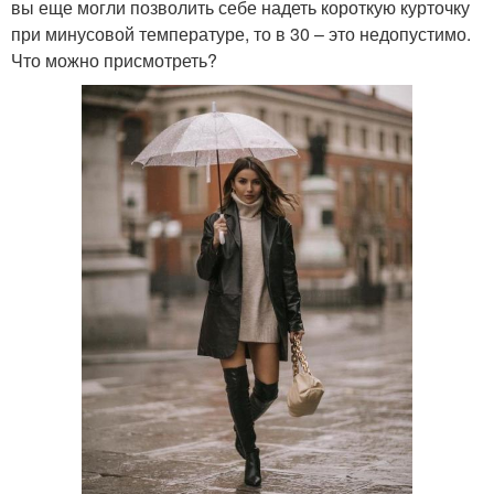
возрастах
вы еще могли позволить себе надеть короткую курточку
при минусовой температуре, то в 30 – это недопустимо.
Что можно присмотреть?
Мода для сорокалетних
Элегантная одежда
женщин
Летняя одежда
Европейские женщины
Одежда для среднего
Стиль в одежде
возраста
Модные женщины
Стильные женщины