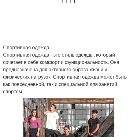
Одежды для женщин
Женская одежда
Спортивная одежда
Одежда со временем
Одежда с орнаментом
Спортивная одежда - это стиль одежды, который
сочетает в себе комфорт и функциональность. Она
предназначена для активного образа жизни и
физических нагрузок. Спортивная одежда может быть
Верхняя одежда
Гардероб для женщины
как повседневной, так и специальной для занятий
спортом.
Гардероб для женщин
Образа для женщин