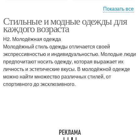
Показать все
Стильные и модные одежды для
Одежда для взрослых
Классическая одежда
каждого возраста
H2. Молодёжная одежда
Молодёжный стиль одежды отличается своей
экспрессивностью и индивидуальностью. Молодые люди
Современная одежда
Консервативная одежда
предпочитают носить одежду, которая выражает их
личность и эстетические вкусы. В молодёжной одежде
можно найти множество различных стилей, от
спортивного до эксклюзивного.
Эстетическая одежда
Одежды по возрасту
Одежда для женщин