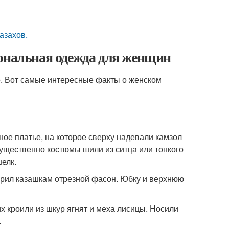
азахов.
иональная одежда для женщин
о. Вот самые интересные факты о женском
ое платье, на которое сверху надевали камзол
мущественно костюмы шили из ситца или тонкого
елк.
арил казашкам отрезной фасон. Юбку и верхнюю
х кроили из шкур ягнят и меха лисицы. Носили
.