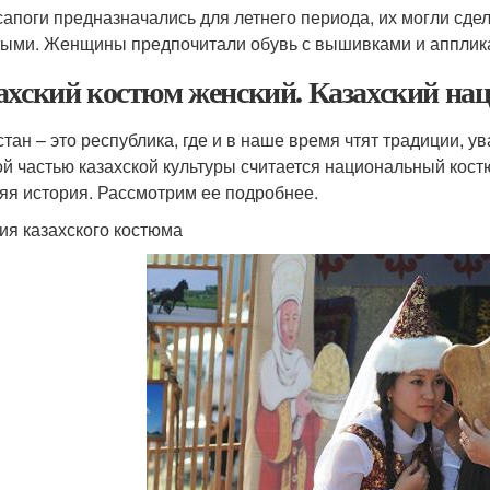
сапоги предназначались для летнего периода, их могли сде
тыми. Женщины предпочитали обувь с вышивками и апплик
ахский костюм женский. Казахский н
стан – это республика, где и в наше время чтят традиции, 
й частью казахской культуры считается национальный кост
яя история. Рассмотрим ее подробнее.
ия казахского костюма