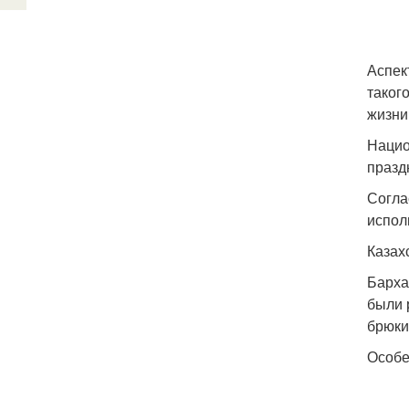
Аспек
таког
жизни
Нацио
празд
Согла
испол
Казах
Барха
были 
брюки
Особе