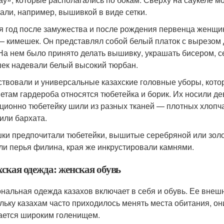
али, например, вышивкой в виде сетки.
я год после замужества и после рождения первенца женщи
— кимешек. Он представлял собой белый платок с вырезом 
 На нем было принято делать вышивку, украшать бисером, 
ек надевали белый высокий тюрбан.
твовали и универсальные казахские головные уборы, кото
етам гардероба относятся тюбетейка и борик. Их носили дев
ционно тюбетейку шили из разных тканей — плотных хлопч
 или бархата.
ки предпочитали тюбетейки, вышитые серебряной или золо
ли перья филина, края же инкрустировали камнями.
хская одежда: женская обувь
нальная одежда казахов включает в себя и обувь. Ее внеш
льку казахам часто приходилось менять места обитания, он
ается широким голенищем.