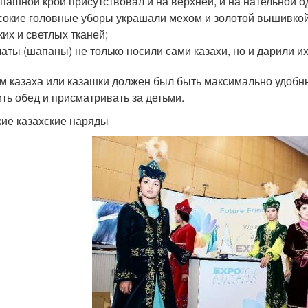
пашной крой присутствовал и на верхней, и на нательной о
окие головные уборы украшали мехом и золотой вышивкой
ких и светлых тканей;
аты (шапаны) не только носили сами казахи, но и дарили и
м казаха или казашки должен был быть максимально удобны
ить обед и присматривать за детьми.
ие казахские наряды