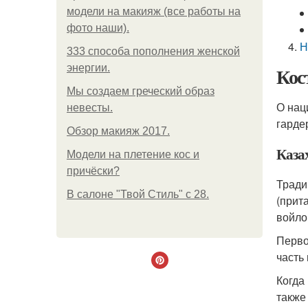
модели на макияж (все работы на
фото наши).
Н
333 способа пополнения женской
энергии.
Кос
Мы создаем греческий образ
О нац
невесты.
гарде
Обзор макияж 2017.
Каза
Модели на плетение кос и
причёски?
Тради
В салоне "Твой Стиль" с 28.
(прит
войло
Перво
часть
Когда
также