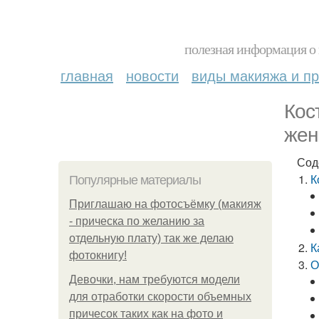
полезная информация о 
главная
новости
виды макияжа и пр
Кос
жен
Сод
К
Популярные материалы
Приглашаю на фотосъёмку (макияж
- прическа по желанию за
отдельную плату) так же делаю
К
фотокнигу!
О
Девочки, нам требуются модели
для отработки скорости объемных
причесок таких как на фото и