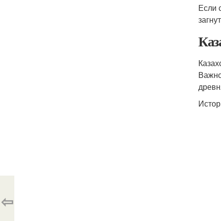
Если 
загну
Каз
Казах
Важно
древн
Истор
⇦