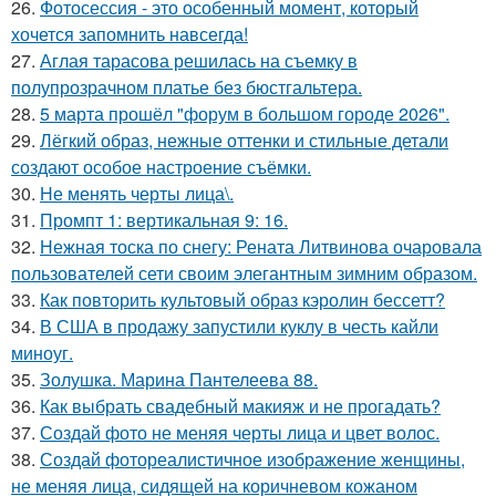
26.
Фотосессия - это особенный момент, который
хочется запомнить навсегда!
27.
Аглая тарасова решилась на съемку в
полупрозрачном платье без бюстгальтера.
28.
5 марта прошёл "форум в большом городе 2026".
29.
Лёгкий образ, нежные оттенки и стильные детали
создают особое настроение съёмки.
30.
Не менять черты лица\.
31.
Промпт 1: вертикальная 9: 16.
32.
Нежная тоска по снегу: Рената Литвинова очаровала
пользователей сети своим элегантным зимним образом.
33.
Как повторить культовый образ кэролин бессетт?
34.
В США в продажу запустили куклу в честь кайли
миноуг.
35.
Золушка. Марина Пантелеева 88.
36.
Как выбрать свадебный макияж и не прогадать?
37.
Создай фото не меняя черты лица и цвет волос.
38.
Создай фотореалистичное изображение женщины,
не меняя лица, сидящей на коричневом кожаном