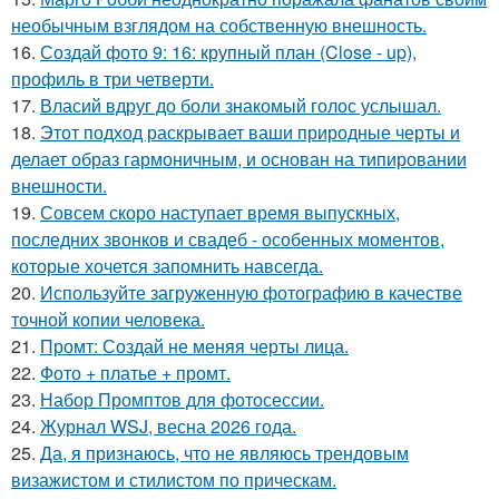
необычным взглядом на собственную внешность.
16.
Создай фото 9: 16: крупный план (Close - up),
профиль в три четверти.
17.
Власий вдруг до боли знакомый голос услышал.
18.
Этот подход раскрывает ваши природные черты и
делает образ гармоничным, и основан на типировании
внешности.
19.
Совсем скоро наступает время выпускных,
последних звонков и свадеб - особенных моментов,
которые хочется запомнить навсегда.
20.
Используйте загруженную фотографию в качестве
точной копии человека.
21.
Промт: Создай не меняя черты лица.
22.
Фото + платье + промт.
23.
Набор Промптов для фотосессии.
24.
Журнал WSJ, весна 2026 года.
25.
Да, я признаюсь, что не являюсь трендовым
визажистом и стилистом по прическам.