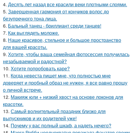
4.
Десять лет назад все красили веки плотными слоями.
5.
Завершенная гармония от кончиков волос до
безупречного тона лица.
6.
Бальный танец - бриллиант среди танцев!
7.
Как выглядеть моложе.
8.
Наше красивое, стильное и большое пространство
для вашей красоты.
9.
Хотите, чтобы ваша семейная фотосессия получилась
незабываемой и радостной?
10.
Хотите попробовать каре?
11.
Когда невеста пишет мне, что полностью мне
доверяет и пробный образ не нужен, я все равно прошу
о личной встрече.
12.
Макияж юли + низкий хвост на основе локонов для
красотки.
13.
Самый волнительный праздник близко для
выпускников и их родителей уже!
14.
Почему у вас полный шкаф, а надеть нечего?
15.
Марго Робби неоднократно поражала фанатов своим