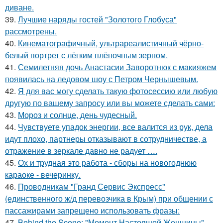
диване.
39.
Лучшие наряды гостей "Золотого Глобуса"
рассмотрены.
40.
Кинематографичный, ультрареалистичный чёрно-
белый портрет с лёгким плёночным зерном.
41.
Семилетняя дочь Анастасии Заворотнюк с макияжем
появилась на ледовом шоу с Петром Чернышевым.
42.
Я для вас могу сделать такую фотосессию или любую
другую по вашему запросу или вы можете сделать сами:
43.
Мороз и солнце, день чудесный.
44.
Чувствуете упадок энергии, все валится из рук, дела
идут плохо, партнеры отказывают в сотрудничестве, а
отражение в зеркале давно не радует ….
45.
Ох и трудная это работа - сборы на новогоднюю
караоке - вечеринку.
46.
Проводникам "Гранд Сервис Экспресс"
(единственного ж/д перевозчика в Крым) при общении с
пассажирами запрещено использовать фразы:
47.
Behind the Scene: "Момент Настоящей Женщины".