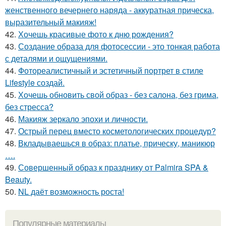
женственного вечернего наряда - аккуратная прическа,
выразительный макияж!
42.
Хочешь красивые фото к дню рождения?
43.
Создание образа для фотосессии - это тонкая работа
с деталями и ощущениями.
44.
Фотореалистичный и эстетичный портрет в стиле
Lifestyle создай.
45.
Хочешь обновить свой образ - без салона, без грима,
без стресса?
46.
Макияж зеркало эпохи и личности.
47.
Острый перец вместо косметологических процедур?
48.
Вкладываешься в образ: платье, прическу, маникюр
….
49.
Совершенный образ к празднику от Palmira SPA &
Beauty.
50.
NL даёт возможность роста!
Популярные материалы