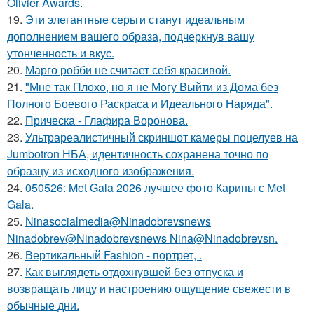
Olivier Awards.
19.
Эти элегантные серьги станут идеальным
дополнением вашего образа, подчеркнув вашу
утонченность и вкус.
20.
Марго робби не считает себя красивой.
21.
"Мне так Плохо, но я не Могу Выйти из Дома без
Полного Боевого Раскраса и Идеального Наряда".
22.
Прическа - Глафира Воронова.
23.
Ультрареалистичный скриншот камеры поцелуев на
Jumbotron НБА, идентичность сохранена точно по
образцу из исходного изображения.
24.
050526: Met Gala 2026 лучшее фото Карины с Met
Gala.
25.
Ninasocialmedia@Ninadobrevsnews
Ninadobrev@Ninadobrevsnews Nina@Ninadobrevsn.
26.
Вертикальный Fashion - портрет, .
27.
Как выглядеть отдохнувшей без отпуска и
возвращать лицу и настроению ощущение свежести в
обычные дни.