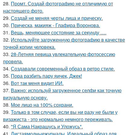
28.
Промт. Создай фотографию не отличимую от
настоящего фото.
29.
Создай не меняя черты лица и прическу.
30.
Прическа, макияж - Глафира Воронова.
31.
Вещь, меняющее состояние за секунду ….
32.
Используйте загруженную фотографию в качестве
точной копии человека.
33.
28-Летняя певица увлекательную фотосессию
провела.
34.
Создавали современный образ в ретро стиле.
35.
Пора разбить пару яичек, Джек!
36.
Вот так меня видит ИИ.
37.
Важно: используй загруженное селфи как точную
визуальную основу.
38.
Мое лицо на 100% сохрани.
39.
Только в том случае, если вы ни разу не были у
визажиста - это нормально немного переживать.
40.
"Я Сама Накрашусь и Уложусь".
41.
Листаямодныежурналы. Идеальный образ для