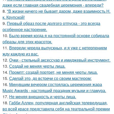
даже если главная свадебная церемония - впереди?
8.
"В жизни ничего не бывает даром, даже взаимность Н.
к. Крупской!
9.
Первый образ после долгого отпуска - это всегда
особенное настроение.
10.
Было время когда я на постоянной основе собирала
образы для этих красоток.
11.
Впереди череда выпускных, и я уже с нетерпением
жду каждую из вас.
12.
Очки - стильный аксессуар и имиджевый инструмент.
13.
Создай не меняя черты лица.
14.
Промпт: создай портрет, не меняя черты лица.
15.
Сделай это, до встречи со своим мастером:
16.
Минувшим вечером состоялась церемония жара
Music Awards - настоящий праздник музыки и гламура.
17.
Не меняя внешность и черты лица.
18.
Габби Аллен, популярная английская телеведущая,
во всей красе представила себя на театральной премии