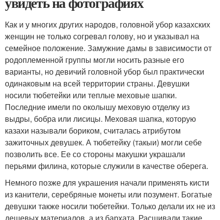
увидеть на фотографиях
Как и у многих других народов, головной убор казахских
женщин не только согревал голову, но и указывал на
семейное положение. Замужние дамы в зависимости от
родоплеменной группы могли носить разные его
варианты, но девичий головной убор был практически
одинаковым на всей территории страны. Девушки
носили тюбетейки или теплые меховые шапки.
Последние имели по околышу меховую отделку из
выдры, бобра или лисицы. Меховая шапка, которую
казахи называли бориком, считалась атрибутом
зажиточных девушек. А тюбетейку (такыи) могли себе
позволить все. Ее со стороны макушки украшали
перьями филина, которые служили в качестве оберега.
Немного позже для украшения начали применять кисти
из канители, серебряные монеты или позумент. Богатые
девушки также носили тюбетейки. Только делали их не из
дешевых материалов, а из бархата. Расшивали такие