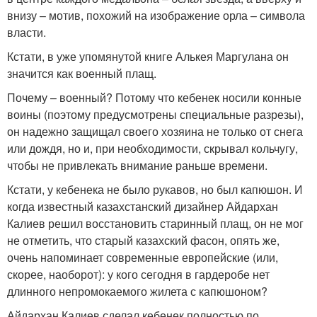
внизу – мотив, похожий на изображение орла – символа
власти.
Кстати, в уже упомянутой книге Алькея Маргулана он
значится как военный плащ.
Почему – военный? Потому что кебенек носили конные
вои­ны (поэтому предусмотрены специальные разрезы),
он надежно защищал своего хозяина не только от снега
или дождя, но и, при необходимости, скрывал кольчугу,
чтобы не привлекать внимание раньше времени.
Кстати, у кебенека не было рукавов, но был капюшон. И
когда известный казахстанский дизайнер Айдархан
Калиев решил восстановить старинный плащ, он не мог
не отметить, что старый казахский фасон, опять же,
очень напоминает современные европейские (или,
скорее, наоборот): у кого сегодня в гардеробе нет
длинного непромокаемого жилета с капюшоном?
Айдархан Калиев сделал кебенек полностью по