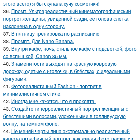
этого всего) я бы скупала кучу косметики!
36.
Промт. Ультрареалистичный кинематографический
портрет женщины, увиденной сзади, ее голова слегка
наклонена в одну сторону.
37.
В пятницу тренировка по расписанию.
38.
Промпт. Для Nano Banana.
39.
Внутри кафе, ночь, стильное кафе с подсветкой, фото
со вспышкой, Canon 85 мм.
40.
Знаменитости выходят на красную ковровую
дорожку, одетые с иголочки, в блёстках, с идеальными
фигурами.
41.
Фотореалистичный Fashion - портрет в
минималистичном стиле.
42.
Иногда мне кажется, что я проклята.
43.
Создайте гиперреалистичный портрет женщины с
блестящими волосами, уложенными в голливудскую
волну, на темном фоне.
44.
Не меняй черты лица экстремально реалистичный
кинематографичный портрет, как живая фотография из