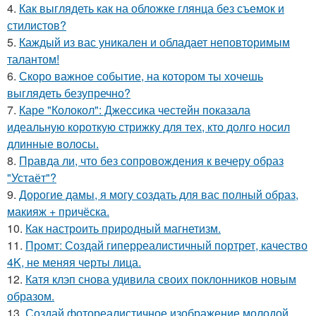
4.
Как выглядеть как на обложке глянца без съемок и
стилистов?
5.
Каждый из вас уникален и обладает неповторимым
талантом!
6.
Скоро важное событие, на котором ты хочешь
выглядеть безупречно?
7.
Каре "Колокол": Джессика честейн показала
идеальную короткую стрижку для тех, кто долго носил
длинные волосы.
8.
Правда ли, что без сопровождения к вечеру образ
"Устаёт"?
9.
Дорогие дамы, я могу создать для вас полный образ,
макияж + причёска.
10.
Как настроить природный магнетизм.
11.
Промт: Создай гиперреалистичный портрет, качество
4K, не меняя черты лица.
12.
Катя клэп снова удивила своих поклонников новым
образом.
13.
Создай фотореалистичное изображение молодой