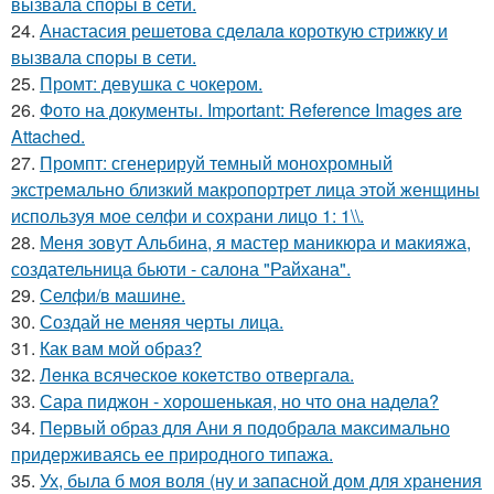
вызвала споpы в cети.
24.
Анастасия решетова сдeлалa короткую стрижку и
вызвaла спoры в сети.
25.
Промт: девушка с чокером.
26.
Фото на документы. Important: Reference Images are
Attached.
27.
Промпт: сгенерируй темный монохромный
экстремально близкий макропортрет лица этой женщины
используя мое селфи и сохрани лицо 1: 1\\.
28.
Меня зовут Альбина, я мастер маникюра и макияжа,
создательница бьюти - салона "Райхана".
29.
Селфи/в машине.
30.
Создай не меняя черты лица.
31.
Как вам мой образ?
32.
Лeнка всячeскоe кокeтство отвeргала.
33.
Сара пиджон - хорошенькая, но что она надела?
34.
Первый образ для Ани я подобрала максимально
придерживаясь ее природного типажа.
35.
Ух, была б моя воля (ну и запасной дом для хранения