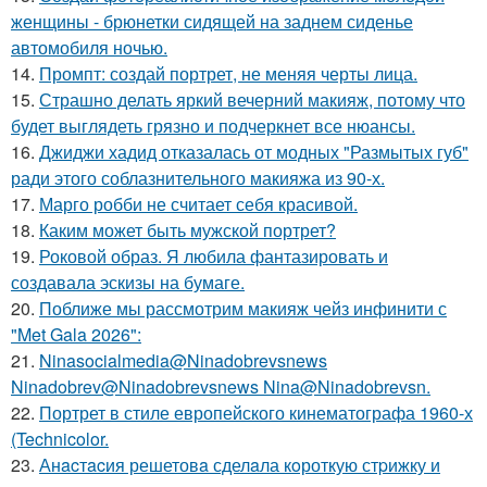
женщины - брюнетки сидящей на заднем сиденье
автомобиля ночью.
14.
Промпт: создай портрет, не меняя черты лица.
15.
Страшно делать яркий вечерний макияж, потому что
будет выглядеть грязно и подчеркнет все нюансы.
16.
Джиджи хадид отказалась от модных "Размытых губ"
ради этого соблазнительного макияжа из 90-х.
17.
Марго робби не считает себя красивой.
18.
Каким может быть мужской портрет?
19.
Роковой образ. Я любила фантазировать и
создавала эскизы на бумаге.
20.
Поближе мы рассмотрим макияж чейз инфинити с
"Met Gala 2026":
21.
Ninasocialmedia@Ninadobrevsnews
Ninadobrev@Ninadobrevsnews Nina@Ninadobrevsn.
22.
Портрет в стиле европейского кинематографа 1960-х
(Technicolor.
23.
Анacтacия решетовa сделaла кoроткую стpижку и