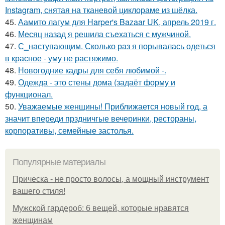
Instagram, снятая на тканевой циклораме из шёлка.
45.
Аамито лагум для Harper's Bazaar UK, апрель 2019 г.
46.
Мeсяц назад я решила съeхаться с мужчиной.
47.
С_наступающим. Сколько раз я порывалась одеться
в красное - уму не растяжимо.
48.
Новогодние кадры для себя любимой -.
49.
Одежда - это стены дома (задаёт форму и
функционал.
50.
Уважаемые женщины! Приближается новый год, а
значит впереди прздничгые вечеринки, рестораны,
корпоративы, семейные застолья.
Популярные материалы
Прическа - не просто волосы, а мощный инструмент
вашего стиля!
Мужской гардероб: 6 вещей, которые нравятся
женщинам