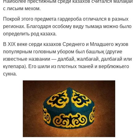
Наиболее престижным среди казахов считался малақай
с лисьим мехом.
Покрой этого предмета гардероба отличался в разных
регионах. Благодаря особому виду тымақа можно было
определить род казаха.
В ХIХ веке серди казахов Среднего и Младшего жузов
популярным головным убором был башлық (другие
известные названии — далбай, жалбағай, далбағай или
күлепара). Его шили из плотных тканей и верблюжьего
сукна.