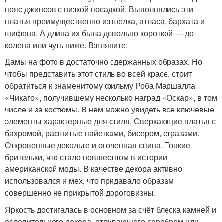
пояс джинсов с низкой посадкой. Выполнялись эти
платья преимущественно из шёлка, атласа, бархата и
шифона. А длина их была довольно короткой — до
колена или чуть ниже. Взгляните:
Дамы на фото в достаточно сдержанных образах. Но
чтобы представить этот стиль во всей красе, стоит
обратиться к знаменитому фильму Роба Маршалла
«Чикаго», получившему несколько наград «Оскар», в том
числе и за костюмы. В нем можно увидеть все ключевые
элементы характерные для стиля. Сверкающие платья с
бахромой, расшитые пайетками, бисером, стразами.
Откровенные декольте и оголенная спина. Тонкие
брительки, что стало новшеством в истории
американской моды. В качестве декора активно
использовался и мех, что придавало образам
совершенно не прикрытой дороговизны.
Яркость достигалась в основном за счёт блеска камней и
ослепительного декора, отливающего серебром или