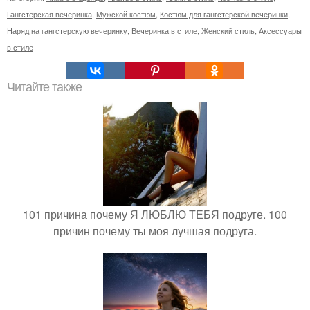
Гангстерская вечеринка
,
Мужской костюм
,
Костюм для гангстерской вечеринки
,
Наряд на гангстерскую вечеринку
,
Вечеринка в стиле
,
Женский стиль
,
Аксессуары
в стиле
Читайте также
101 причина почему Я ЛЮБЛЮ ТЕБЯ подруге. 100
причин почему ты моя лучшая подруга.