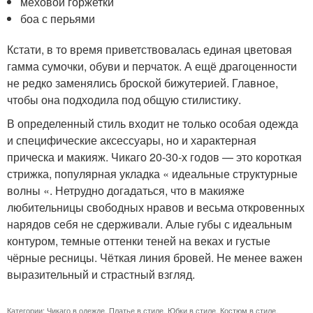
меховой горжетки
боа с перьями
Кстати, в то время приветствовалась единая цветовая
гамма сумочки, обуви и перчаток. А ещё драгоценности
не редко заменялись броской бижутерией. Главное,
чтобы она подходила под общую стилистику.
В определенный стиль входит не только особая одежда
и специфические аксессуары, но и характерная
прическа и макияж. Чикаго 20-30-х годов — это короткая
стрижка, популярная укладка « идеальные структурные
волны «. Нетрудно догадаться, что в макияже
любительницы свободных нравов и весьма откровенных
нарядов себя не сдерживали. Алые губы с идеальным
контуром, темные оттенки теней на веках и густые
чёрные ресницы. Чёткая линия бровей. Не менее важен
выразительный и страстный взгляд.
Категории:
Чикаго в одежде
,
Платье в стиле
,
Юбки в стиле
,
Костюм в стиле
,