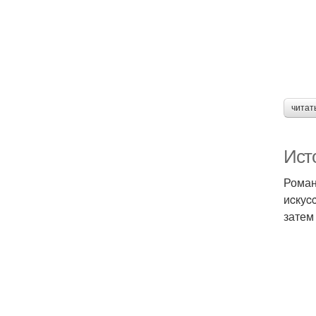
читат
Ист
Роман
иcкуc
затем