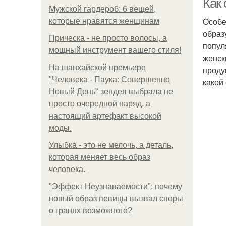
Как 
Мужской гардероб: 6 вещей,
Особе
которые нравятся женщинам
образ
Прическа - не просто волосы, а
попул
мощный инструмент вашего стиля!
женск
На шанхайской премьере
проду
"Человека - Паука: Совершенно
какой
Новый День" зендея выбрала не
просто очередной наряд, а
настоящий артефакт высокой
моды.
Улыбка - это не мелочь, а деталь,
которая меняет весь образ
человека.
"Эффект Неузнаваемости": почему
новый образ певицы вызвал споры
о гранях возможного?