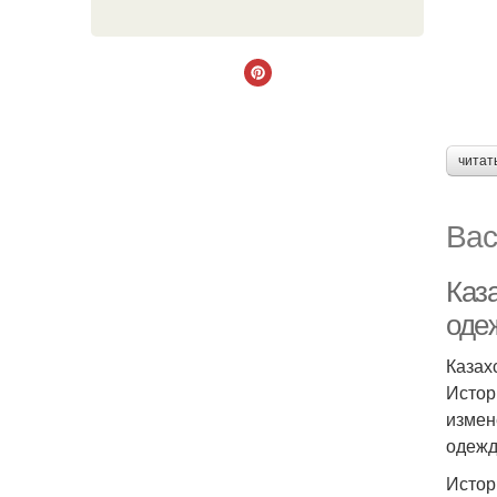
читат
Вас
Каз
оде
Казах
Истор
измен
одежд
Истор