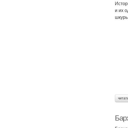
Истор
и их 
шкуры
читат
Бар