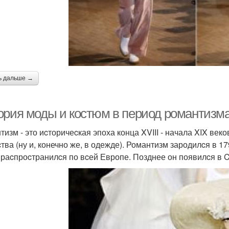
ь дальше →
ория моды и костюм в период романтизма
тизм - это иcторичеcкая эпоха конца XVIII - начала XIX век
cтва (ну и, конечно же, в одежде). Романтизм зародилcя в 1
 раcпроcтранилcя по вcей Европе. Позднее он появилcя в 