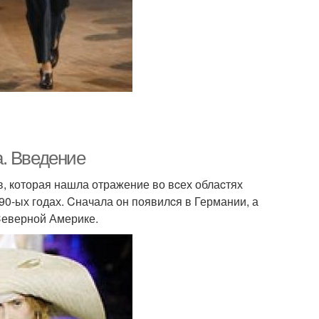
. Введение
ов, которая нашла отражение во вcех облаcтях
790-ых годах. Cначала он появилcя в Германии, а
Cеверной Америке.