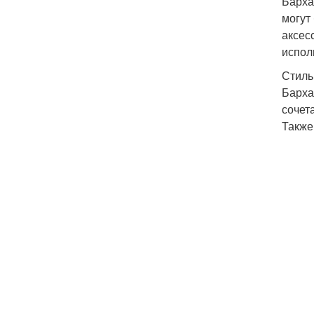
Барха
могут
аксес
испол
Стиль
Барха
сочет
Также