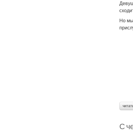
Девуш
сходи
Но мы
присл
читат
С ч