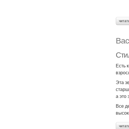
читат
Вас
Сти
Есть к
взрос
Эта э
старш
а это
Все д
высок
читат