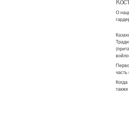
Кос
О нац
гарде
Казах
Тради
(прит
войло
Перво
часть
Когда
также