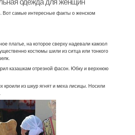
альная одежда для женщин
о. Вот самые интересные факты о женском
ое платье, на которое сверху надевали камзол
мущественно костюмы шили из ситца или тонкого
елк.
арил казашкам отрезной фасон. Юбку и верхнюю
х кроили из шкур ягнят и меха лисицы. Носили
.