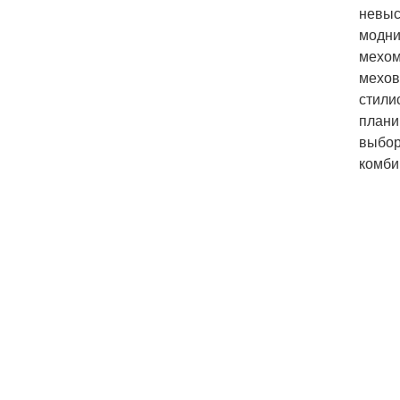
невыс
модни
мехом
мехов
стили
плани
выбор
комби