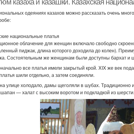
тюм казаха и казашки. Казахская национ
иональных одеяниях казахов можно рассказать очень мног
робе:
ские национальные платья
ционное облачение для женщин включало свободно скроенн
аленный пиджак, длина которого доходила до колен). Преи
ка. Состоятельным же женщинам были доступны бархат и ш
начально все платья имели закрытый крой. XIX же век под
 платья шили отдельно, а затем соединяли.
 на улице холодало, дамы щеголяли в шубах. Традиционно и
 шапан — халат с высоким воротом и подкладкой из шерсти