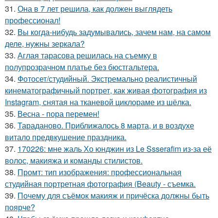
31.
Она в 7 лет решила, как должен выглядеть
профессионал!
32.
Вы когда-нибудь задумывались, зачем нам, на самом
деле, нужны зеркала?
33.
Аглая тарасова решилась на съемку в
полупрозрачном платье без бюстгальтера.
34.
Фотосет/студийный. Экстремально реалистичный
кинематографичный портрет, как живая фотография из
Instagram, снятая на тканевой циклораме из шёлка.
35.
Весна - пора перемен!
36.
Тараданово. Приближалось 8 марта, и в воздухе
витало предвкушение праздника.
37.
170226: мне жаль Хо юнджин из Le Ssserafim из-за её
волос, макияжа и команды стилистов.
38.
Промт: тип изображения: профессиональная
студийная портретная фотография (Beauty - съемка.
39.
Почему для съёмок макияж и причёска должны быть
поярче?