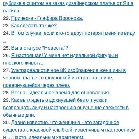
публике в сшитом на заказ дизайнерском платье от Яша
патила.
22.
Прическа - Глафира Воронова.
23.
Как сделать так же?
24.
В том случае, если кто-то вдруг потерял меня из виду
-.
25.
Вы в статусе "Невеста"?
26.
Я настоящая! У меня нет идеальной фигуры и
плоского живота.
27.
Ультрареалистичное 8K изображение женщины в
чёрном платье со шнуровкой из страз на спине,
повернувшейся через плечо.
28.
Весна - идеальное время для обновления.
29.
Как выглядеть отдохнувшей без отпуска и
возвращать лицу и настроению ощущение свежести в
обычные дни.
30.
Давно известно, что женщина - это загадочное
существо с красивой улыбкой, изменчивым настроением
и … часто, идеальным характером.