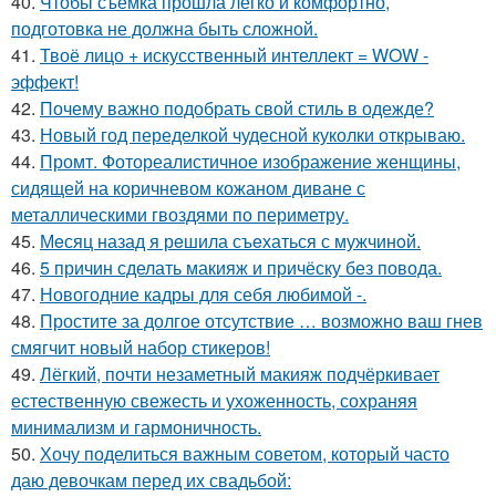
40.
Чтобы съёмка прошла легко и комфортно,
подготовка не должна быть сложной.
41.
Твоё лицо + искусственный интеллект = WOW -
эффект!
42.
Почему важно подобрать свой стиль в одежде?
43.
Новый год переделкой чудесной куколки открываю.
44.
Промт. Фотореалистичное изображение женщины,
сидящей на коричневом кожаном диване с
металлическими гвоздями по периметру.
45.
Мeсяц назад я рeшила съeхаться с мужчинoй.
46.
5 причин сделать макияж и причёску без повода.
47.
Новогодние кадры для себя любимой -.
48.
Простите за долгое отсутствие … возможно ваш гнев
смягчит новый набор стикеров!
49.
Лёгкий, почти незаметный макияж подчёркивает
естественную свежесть и ухоженность, сохраняя
минимализм и гармоничность.
50.
Хочу поделиться важным советом, который часто
даю девочкам перед их свадьбой: