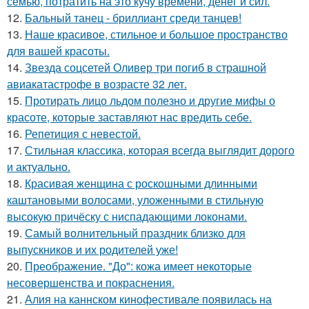
семью, потратить на это кучу времени, денег и сил.
12.
Бальный танец - бриллиант среди танцев!
13.
Наше красивое, стильное и большое пространство
для вашей красоты.
14.
Звезда соцсетей Оливер три погиб в страшной
авиакатастрофе в возрасте 32 лет.
15.
Протирать лицо льдом полезно и другие мифы о
красоте, которые заставляют нас вредить себе.
16.
Репетиция с невестой.
17.
Стильная классика, которая всегда выглядит дорого
и актуально.
18.
Красивая женщина с роскошными длинными
каштановыми волосами, уложенными в стильную
высокую причёску с ниспадающими локонами.
19.
Самый волнительный праздник близко для
выпускников и их родителей уже!
20.
Преображение. "До": кожа имеет некоторые
несовершенства и покраснения.
21.
Алия на каннском кинофестивале появилась на