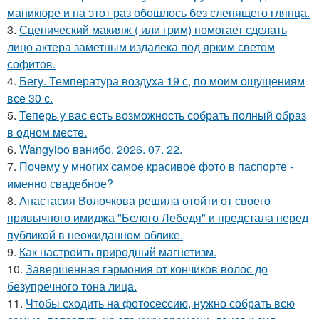
маникюре и на этот раз обошлось без слепящего глянца.
3.
Сценический макияж ( или грим) помогает сделать
лицо актера заметным издалека под ярким светом
софитов.
4.
Бегу. Температура воздуха 19 с, по моим ощущениям
все 30 с.
5.
Теперь у вас есть возможность собрать полный образ
в одном месте.
6.
Wangyibo ванибо. 2026. 07. 22.
7.
Почему у многих самое красивое фото в паспорте -
именно свадебное?
8.
Анастасия Волочкова решила отойти от своего
привычного имиджа "Белого Лебедя" и предстала перед
публикой в неожиданном облике.
9.
Как настроить природный магнетизм.
10.
Завершенная гармония от кончиков волос до
безупречного тона лица.
11.
Чтобы сходить на фотосессию, нужно собрать всю