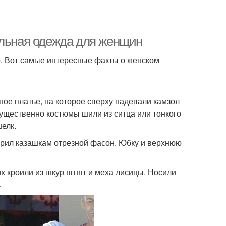
альная одежда для женщин
о. Вот самые интересные факты о женском
ое платье, на которое сверху надевали камзол
мущественно костюмы шили из ситца или тонкого
елк.
арил казашкам отрезной фасон. Юбку и верхнюю
х кроили из шкур ягнят и меха лисицы. Носили
.