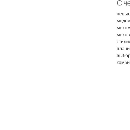
С ч
невыс
модни
мехом
мехов
стили
плани
выбор
комби