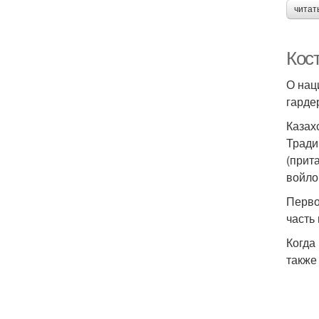
читат
Кос
О нац
гарде
Казах
Тради
(прит
войло
Перво
часть
Когда
также