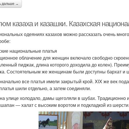
ь дальше →
тюм казаха и казашки. Казахская национ
иональных одеяниях казахов можно рассказать очень мног
робе:
ские национальные платья
ционное облачение для женщин включало свободно скроенн
аленный пиджак, длина которого доходила до колен). Преи
ка. Состоятельным же женщинам были доступны бархат и ш
начально все платья имели закрытый крой. XIX же век под
 платья шили отдельно, а затем соединяли.
 на улице холодало, дамы щеголяли в шубах. Традиционно и
 шапан — халат с высоким воротом и подкладкой из шерсти