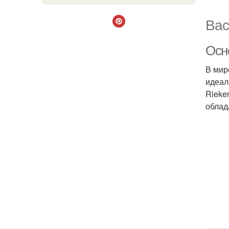
Вас
Осн
В мир
идеал
Rieke
облад