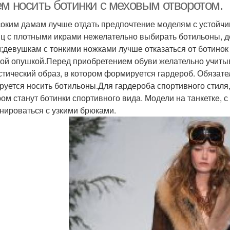
ем носить ботинки с меховым отворотом.
оким дамам лучше отдать предпочтение моделям с устойчи
ц с плотными икрами нежелательно выбирать ботильоны,
;девушкам с тонкими ножками лучше отказаться от ботино
ой опушкой.Перед приобретением обуви желательно учитыв
стический образ, в котором формируется гардероб. Обязате
руется носить ботильоны.Для гардероба спортивного стил
ом станут ботинки спортивного вида. Модели на танкетке, с
нироваться с узкими брюками.