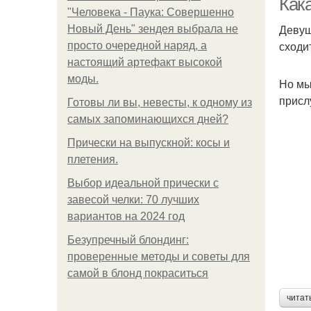
Кака
"Человека - Паука: Совершенно
Девуш
Новый День" зендея выбрала не
сходи
просто очередной наряд, а
настоящий артефакт высокой
моды.
Но мы
присл
Готовы ли вы, невесты, к одному из
самых запоминающихся дней?
Прически на выпускной: косы и
плетения.
Выбор идеальной прически с
завесой челки: 70 лучших
вариантов на 2024 год
Безупречный блондинг:
проверенные методы и советы для
самой в блонд покраситься
читат